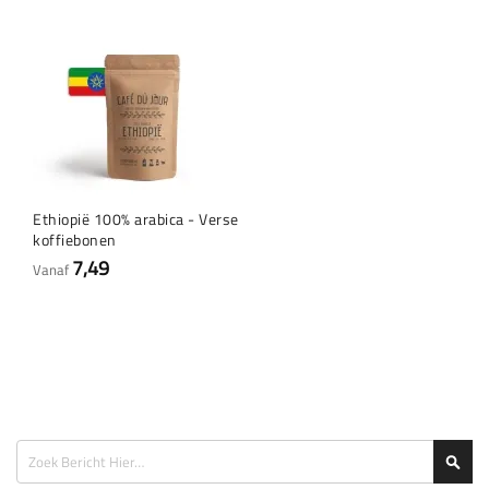
Ethiopië 100% arabica - Verse
koffiebonen
7,49
Vanaf
Zoeken
Zoe