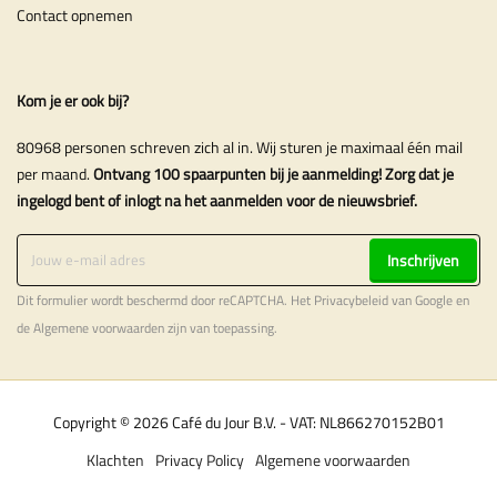
Contact opnemen
Kom je er ook bij?
80968 personen schreven zich al in. Wij sturen je maximaal één mail
per maand.
Ontvang 100 spaarpunten bij je aanmelding! Zorg dat je
ingelogd bent of inlogt na het aanmelden voor de nieuwsbrief.
Inschrijven
Dit formulier wordt beschermd door reCAPTCHA. Het
Privacybeleid
van Google en
de
Algemene voorwaarden
zijn van toepassing.
Copyright © 2026 Café du Jour B.V. - VAT: NL866270152B01
Klachten
Privacy Policy
Algemene voorwaarden