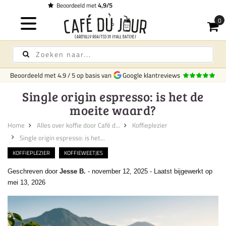
Gratis bezorging
op koffie & thee vanaf € 
Beoordeeld met
4.9
/
5
op basis van
Google klantreviews
Single origin espresso: is het de
moeite waard?
Home
Alles over koffie door Café d...
Koffieplezier
Single origin espresso: is het...
KOFFIEPLEZIER
KOFFIEWEETJES
Geschreven door
Jesse B.
-
november 12, 2025
-
Laatst bijgewerkt op
mei 13, 2026