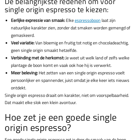
De belangrijkste redenen om voor
single origin espresso te kiezen:
Eerlijke expressie van smaak:
Elke
espressoboon
laat zijn
natuurlijke karakter zien, zonder dat smaken worden gemengd of
gemaskeerd.
Veel variatie:
Van bloemig en fruitig tot notig en chocoladeachtig,
geen single origin smaakt hetzelfde.
Verbinding met de herkomst:
Je weet uit welk land of zelfs welke
plantage de boon komt en vaak ook hoe hij is verwerkt.
Meer beleving:
Het zetten van een single origin espresso voelt
persoonlijker en spannender, juist omdat je elke keer iets nieuws
ontdekt.
Single origin espresso draait om karakter, niet om voorspelbaarheid.
Dat maakt elke slok een klein avontuur.
Hoe zet je een goede single
origin espresso?
Een goede single origin espresso zet je door de smaak van de boon