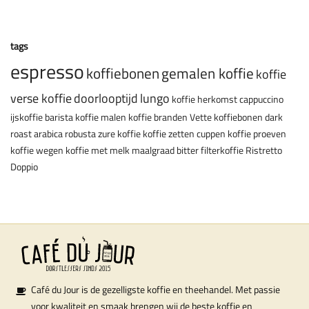
tags
espresso
koffiebonen
gemalen koffie
koffie
verse koffie
doorlooptijd
lungo
koffie herkomst
cappuccino
ijskoffie
barista
koffie malen
koffie branden
Vette koffiebonen
dark
roast
arabica
robusta
zure koffie
koffie zetten
cuppen
koffie proeven
koffie wegen
koffie met melk
maalgraad
bitter
filterkoffie
Ristretto
Doppio
Café du Jour is de gezelligste koffie en theehandel. Met passie
voor kwaliteit en smaak brengen wij de beste koffie en