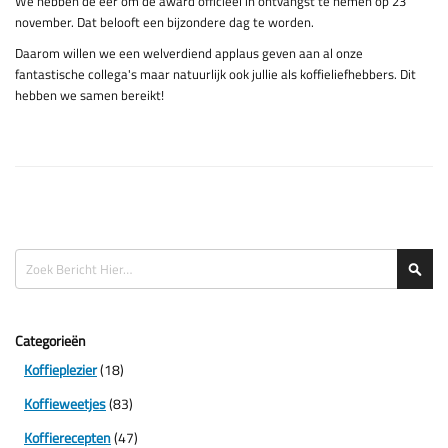
We hebben de eer om de award officieel in ontvangst te nemen op 23
november. Dat belooft een bijzondere dag te worden.
Daarom willen we een welverdiend applaus geven aan al onze
fantastische collega's maar natuurlijk ook jullie als koffieliefhebbers. Dit
hebben we samen bereikt!
Zoeken
Zoe
Categorieën
Koffieplezier
(18)
Koffieweetjes
(83)
Koffierecepten
(47)