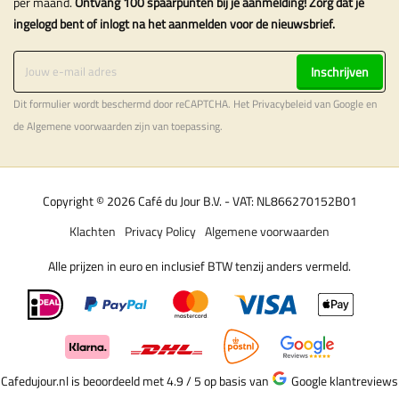
per maand.
Ontvang 100 spaarpunten bij je aanmelding! Zorg dat je
ingelogd bent of inlogt na het aanmelden voor de nieuwsbrief.
Inschrijven
Dit formulier wordt beschermd door reCAPTCHA. Het
Privacybeleid
van Google en
de
Algemene voorwaarden
zijn van toepassing.
Copyright © 2026 Café du Jour B.V. - VAT: NL866270152B01
Klachten
Privacy Policy
Algemene voorwaarden
Alle prijzen in euro en inclusief BTW tenzij anders vermeld.
Cafedujour.nl is beoordeeld met 4.9 / 5
op basis van
Google klantreviews