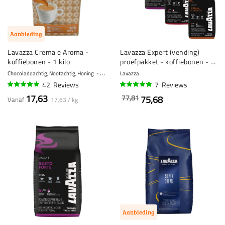
Aanbieding
Lavazza Crema e Aroma -
Lavazza Expert (vending)
koffiebonen - 1 kilo
proefpakket - koffiebonen - 4
x 1 kilo
Chocoladeachtig, Nootachtig, Honing
8 - Krachtig
Lavazza
42
Reviews
7
Reviews
95%
94%
17,63
77,81
75,68
Vanaf
17,63 / kg
Aanbieding