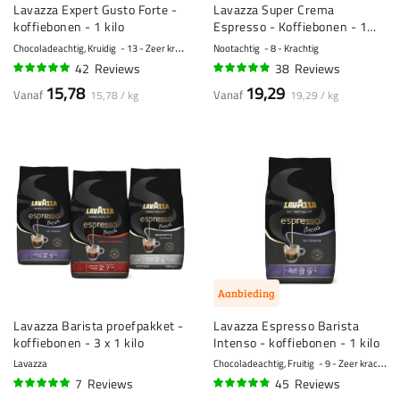
Lavazza Expert Gusto Forte -
Lavazza Super Crema
koffiebonen - 1 kilo
Espresso - Koffiebonen - 1
kilo
Chocoladeachtig, Kruidig
13 - Zeer krachtig
Nootachtig
8 - Krachtig
42
Reviews
38
Reviews
95%
94%
15,78
19,29
Vanaf
Vanaf
15,78 / kg
19,29 / kg
Aanbieding
Lavazza Barista proefpakket -
Lavazza Espresso Barista
koffiebonen - 3 x 1 kilo
Intenso - koffiebonen - 1 kilo
Lavazza
Chocoladeachtig, Fruitig
9 - Zeer krachtig
7
Reviews
45
Reviews
96%
93%