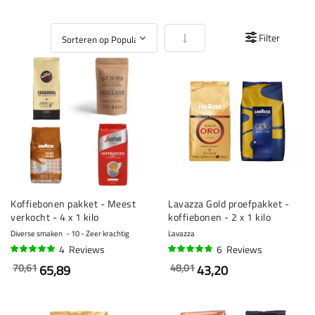
Van laag naar hoog sorteren
Filter
Koffiebonen pakket - Meest
Lavazza Gold proefpakket -
verkocht - 4 x 1 kilo
koffiebonen - 2 x 1 kilo
Diverse smaken
10 - Zeer krachtig
Lavazza
4
Reviews
6
Reviews
95%
92%
70,61
48,01
65,89
43,20