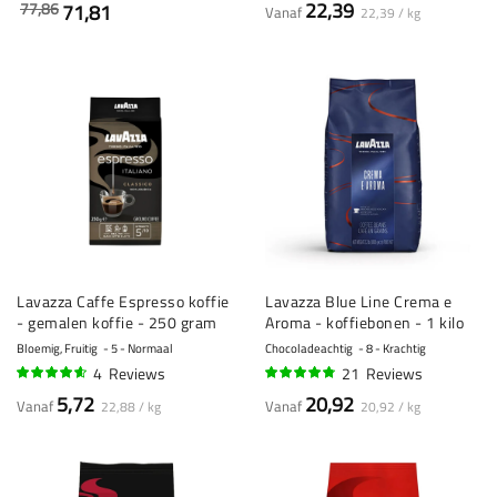
22,39
77,86
71,81
Vanaf
22,39 / kg
Lavazza Caffe Espresso koffie
Lavazza Blue Line Crema e
- gemalen koffie - 250 gram
Aroma - koffiebonen - 1 kilo
Bloemig, Fruitig
5 - Normaal
Chocoladeachtig
8 - Krachtig
4
Reviews
21
Reviews
90%
92%
5,72
20,92
Vanaf
Vanaf
22,88 / kg
20,92 / kg