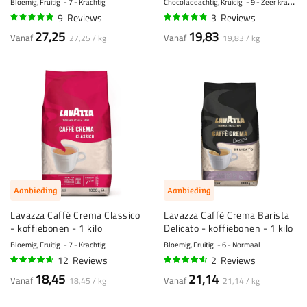
Bloemig, Fruitig
7 - Krachtig
Chocoladeachtig, Kruidig
9 - Zeer krachtig
9
Reviews
3
Reviews
96%
97%
27,25
19,83
Vanaf
Vanaf
27,25 / kg
19,83 / kg
Aanbieding
Aanbieding
Lavazza Caffé Crema Classico
Lavazza Caffè Crema Barista
- koffiebonen - 1 kilo
Delicato - koffiebonen - 1 kilo
Bloemig, Fruitig
7 - Krachtig
Bloemig, Fruitig
6 - Normaal
12
Reviews
2
Reviews
90%
90%
18,45
21,14
Vanaf
Vanaf
18,45 / kg
21,14 / kg