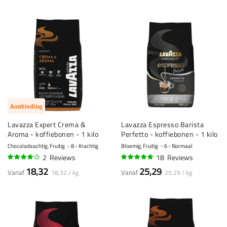
Aanbieding
Lavazza Expert Crema &
Lavazza Espresso Barista
Aroma - koffiebonen - 1 kilo
Perfetto - koffiebonen - 1 kilo
Chocoladeachtig, Fruitig
8 - Krachtig
Bloemig, Fruitig
6 - Normaal
2
Reviews
18
Reviews
75%
94%
18,32
25,29
Vanaf
Vanaf
18,32 / kg
25,29 / kg