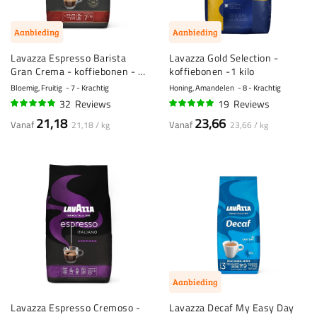
Aanbieding
Aanbieding
Lavazza Espresso Barista
Lavazza Gold Selection -
Gran Crema - koffiebonen - 1
koffiebonen -1 kilo
kilo
Bloemig, Fruitig
7 - Krachtig
Honing, Amandelen
8 - Krachtig
32
Reviews
19
Reviews
94%
98%
21,18
23,66
Vanaf
Vanaf
21,18 / kg
23,66 / kg
Aanbieding
Lavazza Espresso Cremoso -
Lavazza Decaf My Easy Day