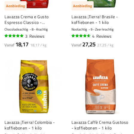
Aanbieding
Aanbieding
Lavazza Crema e Gusto
Lavazza ¡Tierra! Brasile -
Espresso Classico -
koffiebonen - 1 kilo
koffiebonen - 1 kilo
Chocoladeachtig
8 - Krachtig
Nootachtig
9 - Zeer krachtig
3
Reviews
4
Reviews
100%
90%
18,17
27,25
Vanaf
Vanaf
18,17 / kg
27,25 / kg
Lavazza ¡Tierra! Colombia -
Lavazza Caffè Crema Gustoso
koffiebonen - 1 kilo
- koffiebonen - 1 kilo