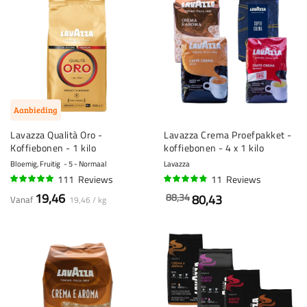
Aanbieding
Lavazza Qualità Oro -
Lavazza Crema Proefpakket -
Koffiebonen - 1 kilo
koffiebonen - 4 x 1 kilo
Bloemig, Fruitig
5 - Normaal
Lavazza
111
Reviews
11
Reviews
95%
93%
19,46
88,34
80,43
Vanaf
19,46 / kg