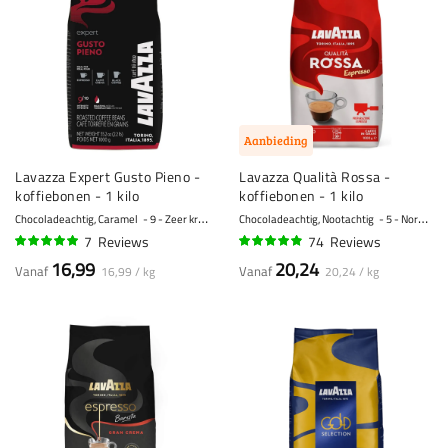
Aanbieding
Lavazza Expert Gusto Pieno -
Lavazza Qualità Rossa -
koffiebonen - 1 kilo
koffiebonen - 1 kilo
Chocoladeachtig, Caramel
9 - Zeer krachtig
Chocoladeachtig, Nootachtig
5 - Normaal
7
Reviews
74
Reviews
96%
94%
16,99
20,24
Vanaf
Vanaf
16,99 / kg
20,24 / kg