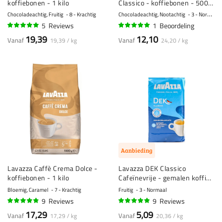
koffiebonen - 1 kilo
Classico - koffiebonen - 500
gram
Chocoladeachtig, Fruitig
8 - Krachtig
Chocoladeachtig, Nootachtig
3 - Normaal
5
Reviews
1
Beoordeling
96%
100%
19,39
12,10
Vanaf
Vanaf
19,39 / kg
24,20 / kg
Aanbieding
Lavazza Caffè Crema Dolce -
Lavazza DEK Classico
koffiebonen - 1 kilo
Cafeïnevrije - gemalen koffie
- 250 gram
Bloemig, Caramel
7 - Krachtig
Fruitig
3 - Normaal
9
Reviews
9
Reviews
92%
94%
17,29
5,09
Vanaf
Vanaf
17,29 / kg
20,36 / kg