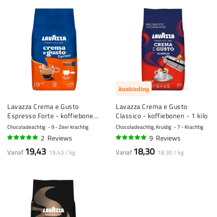
Aanbieding
Lavazza Crema e Gusto
Lavazza Crema e Gusto
Espresso Forte - koffiebonen
Classico - koffiebonen - 1 kilo
- 1 kilo
Chocoladeachtig
9 - Zeer krachtig
Chocoladeachtig, Kruidig
7 - Krachtig
2
Reviews
9
Reviews
95%
96%
19,43
18,30
Vanaf
Vanaf
19,43 / kg
18,30 / kg