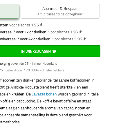
Abonneer & Bespaar
altijd tussentijds opzegbaar
etten
voor slechts 1.95
verseel / voor 1x ontkalken)
voor slechts 1.95
universeel / voor 4x ontkalken)
voor slechts 5.95
IN WINKELWAGEN
zorging
boven de 75,- in heel Nederland
5 · Geliefd door 120.000+ koffieliefhebbers
fiebonen zijn donker gebrande Italiaanse koffiebonen in
chtige Arabica/Robusta blend heeft sterkte 7 en een
ade en kruiden. De
Lavazza bonen
worden gebrand in Italië
erkoffie en cappuccino. De koffie bevat cafeïne en staat
 cremalaag en aanhoudende aroma van cacao, noten en
balanceerde samenstelling is deze blend geschikt voor
zetmethodes.