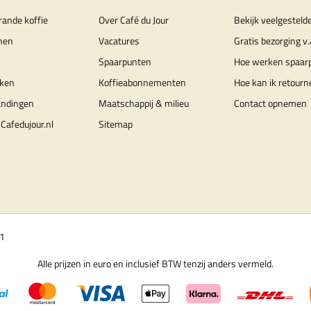
rande koffie
Over Café du Jour
Bekijk veelgesteld
nen
Vacatures
Gratis bezorging v.
Spaarpunten
Hoe werken spaar
ken
Koffieabonnementen
Hoe kan ik retourn
andingen
Maatschappij & milieu
Contact opnemen
Cafedujour.nl
Sitemap
01
Alle prijzen in euro en inclusief BTW tenzij anders vermeld.