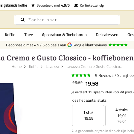
rs gebrande koffie
Beoordeeld met
4,9/5
Koffiekeuzehulp
Koffie
Thee
Apparatuur & Toebehoren
Delicatessen
Ges
Beoordeeld met
4.9
/
5
op basis van
Google klantreviews
a Crema e Gusto Classico - koffiebonen -
Home
Koffie
Lavazza
Lavazza Crema e Gusto Classico...
9
Reviews
Schrijf e
19.61
19.58
Je verdient 19 spaarpunten voor dit produ
Kies het aantal stuks:
4 stuks
1 stuk
19,01
19,58
76,04
Alle genoemde prijzen in dit blok zijn incl