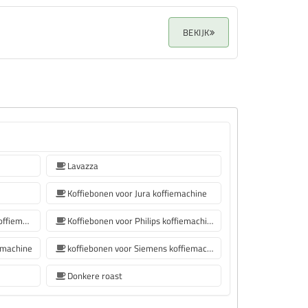
BEKIJK
Lavazza
Koffiebonen voor Jura koffiemachine
Koffiebonen voor De'Longhi koffiemachine
Koffiebonen voor Philips koffiemachine
emachine
koffiebonen voor Siemens koffiemachine
Donkere roast