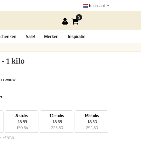
Nederland
chenken
Sale!
Merken
Inspiratie
 1 kilo
en review
ct
8 stuks
12 stuks
16 stuks
18,83
18,65
18,30
150,64
223,80
292,80
usief BTW.