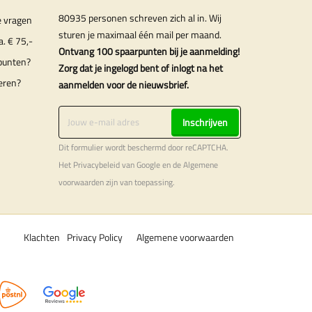
80935 personen schreven zich al in. Wij
e vragen
sturen je maximaal één mail per maand.
a. € 75,-
Ontvang 100 spaarpunten bij je aanmelding!
punten?
Zorg dat je ingelogd bent of inlogt na het
eren?
aanmelden voor de nieuwsbrief.
Inschrijven
Dit formulier wordt beschermd door reCAPTCHA.
Het
Privacybeleid
van Google en de
Algemene
voorwaarden
zijn van toepassing.
Klachten
Privacy Policy
Algemene voorwaarden