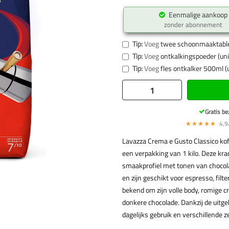
Eenmalige aankoop
zonder abonnement
Tip:
Voeg
twee schoonmaaktabl
Tip:
Voeg
ontkalkingspoeder (uni
Tip:
Voeg
fles ontkalker 500ml (
Gratis be
★★★★★
4,9/
Lavazza Crema e Gusto Classico kof
een verpakking van 1 kilo. Deze kra
smaakprofiel met tonen van chocol
en zijn geschikt voor espresso, filt
bekend om zijn volle body, romige
donkere chocolade. Dankzij de uitge
dagelijks gebruik en verschillende 