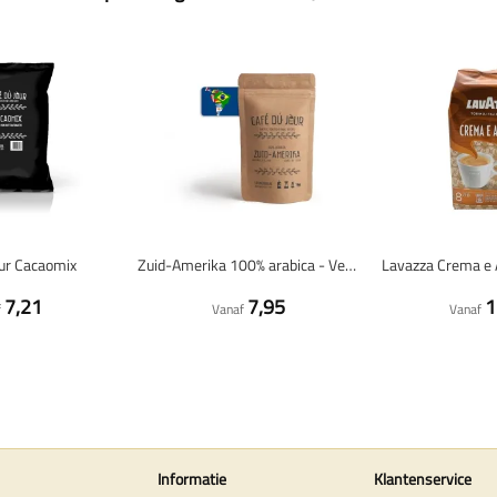
our Cacaomix
Zuid-Amerika 100% arabica - Verse koffiebonen
7,21
7,95
1
f
Vanaf
Vanaf
Informatie
Klantenservice