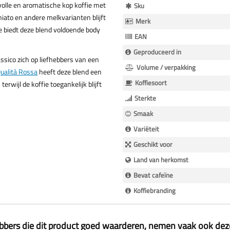
Meer
volle en aromatische kop koffie met
Sku
Informatie
iato en andere melkvarianten blijft
Merk
e biedt deze blend voldoende body
EAN
Geproduceerd in
sico zich op liefhebbers van een
Volume / verpakking
ualità Rossa
heeft deze blend een
Koffiesoort
rwijl de koffie toegankelijk blijft
Sterkte
Smaak
Variëteit
Geschikt voor
Land van herkomst
Bevat cafeïne
Koffiebranding
ebbers die dit product goed waarderen, nemen vaak ook de