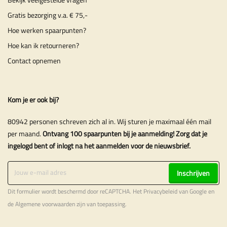
Gratis bezorging v.a. € 75,-
Hoe werken spaarpunten?
Hoe kan ik retourneren?
Contact opnemen
Kom je er ook bij?
80942 personen schreven zich al in. Wij sturen je maximaal één mail
per maand.
Ontvang 100 spaarpunten bij je aanmelding! Zorg dat je
ingelogd bent of inlogt na het aanmelden voor de nieuwsbrief.
Inschrijven
Dit formulier wordt beschermd door reCAPTCHA. Het
Privacybeleid
van Google en
de
Algemene voorwaarden
zijn van toepassing.