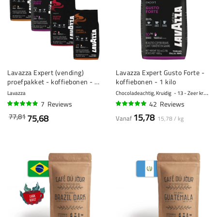
Lavazza Expert (vending)
Lavazza Expert Gusto Forte -
proefpakket - koffiebonen - 4
koffiebonen - 1 kilo
x 1 kilo
Lavazza
Chocoladeachtig, Kruidig
13 - Zeer krachtig
7
Reviews
42
Reviews
94%
95%
15,78
77,81
75,68
Vanaf
15,78 / kg