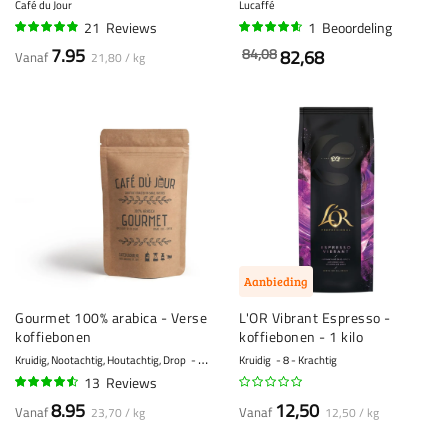
Café du Jour
Lucaffé
21
Reviews
1
Beoordeling
94%
90%
7.95
84,08
82,68
Vanaf
21,80 / kg
Aanbieding
Gourmet 100% arabica - Verse
L'OR Vibrant Espresso -
koffiebonen
koffiebonen - 1 kilo
Kruidig, Nootachtig, Houtachtig, Drop
6 - Normaal
Kruidig
8 - Krachtig
13
Reviews
88%
8.95
12,50
Vanaf
Vanaf
23,70 / kg
12,50 / kg