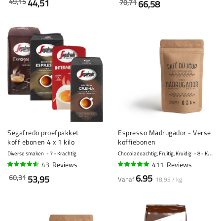
49,15
44,51
70,71
66,58
Segafredo proefpakket
Espresso Madrugador - Verse
koffiebonen 4 x 1 kilo
koffiebonen
Diverse smaken
7 - Krachtig
Chocoladeachtig, Fruitig, Kruidig
8 - Krachtig
43
Reviews
411
Reviews
90%
95%
6.95
60,31
53,95
Vanaf
18,95 / kg