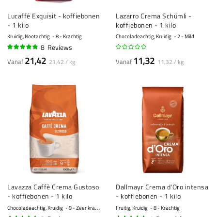
Lucaffé Exquisit - koffiebonen
Lazarro Crema Schümli -
- 1 kilo
koffiebonen - 1 kilo
Kruidig, Nootachtig
8 - Krachtig
Chocoladeachtig, Kruidig
2 - Mild
8
Reviews
93%
21,42
11,32
Vanaf
Vanaf
21,42 / kg
11,32 / kg
Lavazza Caffè Crema Gustoso
Dallmayr Crema d'Oro intensa
- koffiebonen - 1 kilo
- koffiebonen - 1 kilo
Chocoladeachtig, Kruidig
9 - Zeer krachtig
Fruitig, Kruidig
8 - Krachtig