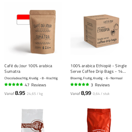
Café du Jour 100% arabica
100% arabica Ethiopië - Single
Sumatra
Serve Coffee Drip Bags - 14
stuks
Chocoladeachtig, Kruidig
8 - Krachtig
Bloemig, Fruitig, Kruidig
6 - Normaal
47
Reviews
3
Reviews
91%
97%
8.95
8,99
Vanaf
Vanaf
24,65 / kg
0,64 / stuk