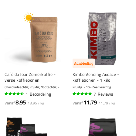
Aanbieding
Café du Jour Zomerkoffie -
Kimbo Vending Audace -
verse koffiebonen
koffiebonen - 1 kilo
Chocoladeachtig, Kruidig, Nootachtig
6 - Normaal
Kruidig
10 - Zeer krachtig
1
Beoordeling
7
Reviews
90%
97%
8.95
11,79
Vanaf
Vanaf
18,95 / kg
11,79 / kg