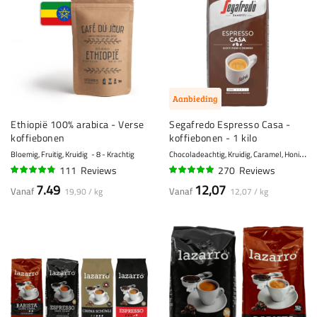
Aanbieding
Ethiopië 100% arabica - Verse
Segafredo Espresso Casa -
koffiebonen
koffiebonen - 1 kilo
C
hocoladeachtig, Kruidig, Caramel, Honing, Amandelen
Bloemig, Fruitig, Kruidig
8 - Krachtig
111
Reviews
270
Reviews
93%
95%
7.49
12,07
Vanaf
Vanaf
19,90 / kg
12,07 / kg