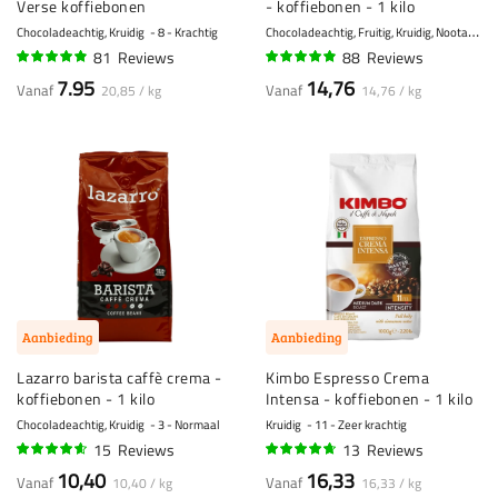
Verse koffiebonen
- koffiebonen - 1 kilo
C
hocoladeachtig, Fruitig, Kruidig, Nootachtig, Vanille
Chocoladeachtig, Kruidig
8 - Krachtig
81
Reviews
88
Reviews
94%
94%
7.95
14,76
Vanaf
Vanaf
20,85 / kg
14,76 / kg
Aanbieding
Aanbieding
Lazarro barista caffè crema -
Kimbo Espresso Crema
koffiebonen - 1 kilo
Intensa - koffiebonen - 1 kilo
Chocoladeachtig, Kruidig
3 - Normaal
Kruidig
11 - Zeer krachtig
15
Reviews
13
Reviews
89%
91%
10,40
16,33
Vanaf
Vanaf
10,40 / kg
16,33 / kg