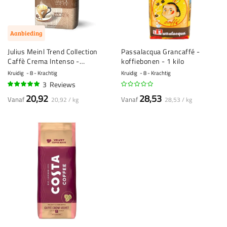
Aanbieding
Julius Meinl Trend Collection
Passalacqua Grancaffé -
Caffè Crema Intenso -
koffiebonen - 1 kilo
koffiebonen - 1 kilo
Kruidig
8 - Krachtig
Kruidig
8 - Krachtig
3
Reviews
97%
20,92
28,53
Vanaf
Vanaf
20,92 / kg
28,53 / kg