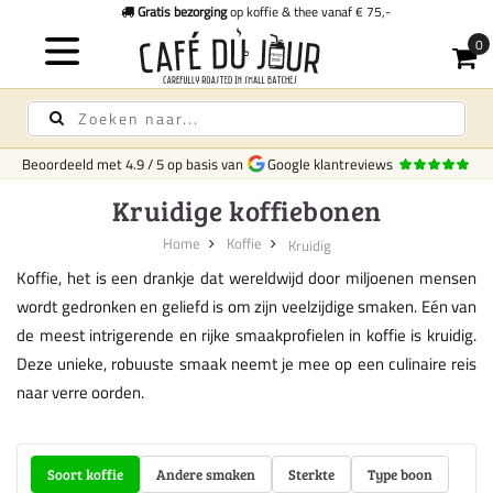
Gratis bezorging
op koffie & thee vanaf € 75,-
Beoordeeld met
4.9
/
5
op basis van
Google klantreviews
Kruidige koffiebonen
Home
Koffie
Kruidig
Koffie, het is een drankje dat wereldwijd door miljoenen mensen
wordt gedronken en geliefd is om zijn veelzijdige smaken. Eén van
de meest intrigerende en rijke smaakprofielen in koffie is kruidig.
Deze unieke, robuuste smaak neemt je mee op een culinaire reis
naar verre oorden.
Soort koffie
Andere smaken
Sterkte
Type boon