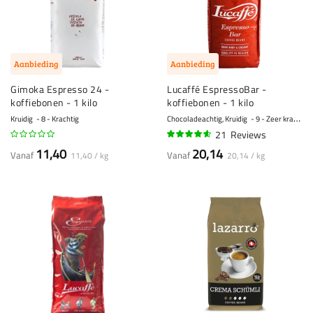
Aanbieding
Aanbieding
Gimoka Espresso 24 -
Lucaffé EspressoBar -
koffiebonen - 1 kilo
koffiebonen - 1 kilo
Kruidig
8 - Krachtig
Chocoladeachtig, Kruidig
9 - Zeer krachtig
21
Reviews
90%
11,40
20,14
Vanaf
Vanaf
11,40 / kg
20,14 / kg