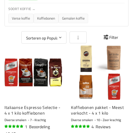
SOORT KOFFIE →
Verse koffie
Koffiebonen
Gemalen koffie
Van laag naar hoog sorteren
Filter
Italiaanse Espresso Selectie -
Koffiebonen pakket - Meest
4 x 1 kilo koffiebonen
verkocht - 4 x 1 kilo
Diverse smaken
7 - Krachtig
Diverse smaken
10 - Zeer krachtig
1
Beoordeling
4
Reviews
100%
95%