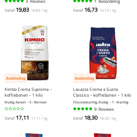
3
Reviews
1
Beoordeling
97%
100%
19,83
16,73
Vanaf
Vanaf
19,83 / kg
16,73 / kg
Aanbieding
Aanbieding
Kimbo Crema Suprema -
Lavazza Crema e Gusto
koffiebonen - 1 kilo
Classico - koffiebonen - 1 kilo
Kruidig, Kaneel
5 - Normaal
Chocoladeachtig, Kruidig
7 - Krachtig
9
Reviews
96%
17,11
18,30
Vanaf
Vanaf
17,11 / kg
18,30 / kg