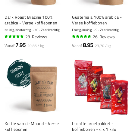
Dark Roast Brazilië 100%
Guatemala 100% arabica -
arabica - Verse koffiebonen
Verse koffiebonen
Kruidig, Nootachtig
10 - Zeer krachtig
Fruitig, Kruidig
9 - Zeer krachtig
23
Reviews
26
Reviews
92%
91%
7.95
8.95
Vanaf
Vanaf
20,85 / kg
23,70 / kg
Koffie van de Maand - Verse
Lucaffé proefpakket -
koffiebonen
koffiebonen - 4 x 1 kilo