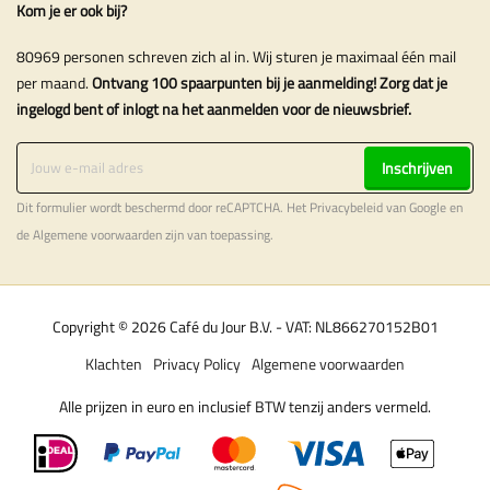
Kom je er ook bij?
80969 personen schreven zich al in. Wij sturen je maximaal één mail
per maand.
Ontvang 100 spaarpunten bij je aanmelding! Zorg dat je
ingelogd bent of inlogt na het aanmelden voor de nieuwsbrief.
Inschrijven
Dit formulier wordt beschermd door reCAPTCHA. Het
Privacybeleid
van Google en
de
Algemene voorwaarden
zijn van toepassing.
Copyright © 2026 Café du Jour B.V. - VAT: NL866270152B01
Klachten
Privacy Policy
Algemene voorwaarden
Alle prijzen in euro en inclusief BTW tenzij anders vermeld.