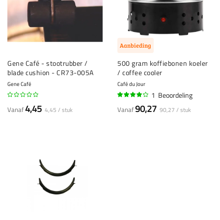
Aanbieding
Gene Café - stootrubber /
500 gram koffiebonen koeler
blade cushion - CR73-005A
/ coffee cooler
Gene Café
Café du Jour
1
Beoordeling
80%
4,45
90,27
Vanaf
Vanaf
4,45 / stuk
90,27 / stuk