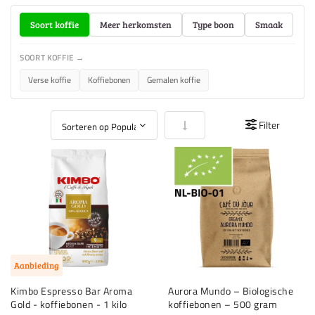
Soort koffie
Meer herkomsten
Type boon
Smaak
SOORT KOFFIE →
Verse koffie
Koffiebonen
Gemalen koffie
Van laag naar hoog sorteren
Filter
Aanbieding
Kimbo Espresso Bar Aroma
Aurora Mundo – Biologische
Gold - koffiebonen - 1 kilo
koffiebonen – 500 gram