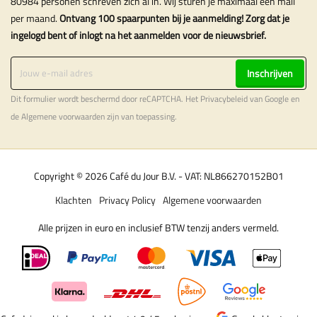
80984 personen schreven zich al in. Wij sturen je maximaal één mail
per maand.
Ontvang 100 spaarpunten bij je aanmelding! Zorg dat je
ingelogd bent of inlogt na het aanmelden voor de nieuwsbrief.
Inschrijven
Dit formulier wordt beschermd door reCAPTCHA. Het
Privacybeleid
van Google en
de
Algemene voorwaarden
zijn van toepassing.
Copyright © 2026 Café du Jour B.V. - VAT: NL866270152B01
Klachten
Privacy Policy
Algemene voorwaarden
Alle prijzen in euro en inclusief BTW tenzij anders vermeld.