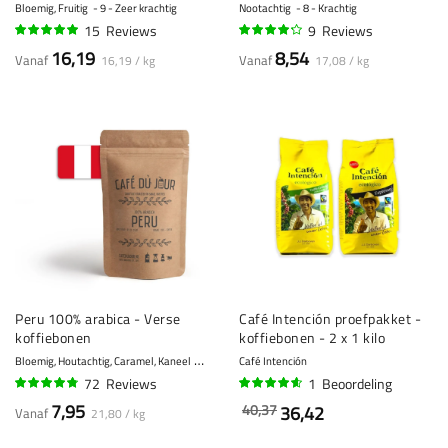
Bloemig, Fruitig
9 - Zeer krachtig
Nootachtig
8 - Krachtig
15
Reviews
9
Reviews
95%
82%
16,19
8,54
Vanaf
Vanaf
16,19 / kg
17,08 / kg
Peru 100% arabica - Verse
Café Intención proefpakket -
koffiebonen
koffiebonen - 2 x 1 kilo
Bloemig, Houtachtig, Caramel, Kaneel
7 - Krachtig
Café Intención
72
Reviews
1
Beoordeling
93%
90%
7,95
40,37
36,42
Vanaf
21,80 / kg