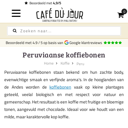
Gratis bezorging
op koffie & thee vanaf € 75,-
Beoordeeld met
4.9
/
5
op basis van
Google klantreviews
Peruviaanse koffiebonen
Home
Koffie
Peru
Peruviaanse koffiebonen staan bekend om hun zachte body,
evenwichtige smaak en verfijnde aroma's. In de hooglanden van
de Andes worden de
koffiebonen
vaak op kleine plantages
geteeld, veelal biologisch en met respect voor natuur en
gemeenschap. Het resultaat is een koffie met fruitige en bloemige
tonen, aangevuld met chocolade. Ideaal voor wie houdt van een
milde, maar karaktervolle kop koffie.