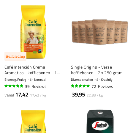
Aanbieding
Café Intención Crema
Single Origins - Verse
Aromatico - koffiebonen - 1
koffiebonen - 7 x 250 gram
kilo
Bloemig, Fruitig
6 - Normaal
Diverse smaken
8 - Krachtig
39
Reviews
72
Reviews
96%
93%
17,42
39,95
Vanaf
17,42 / kg
22,83 / kg