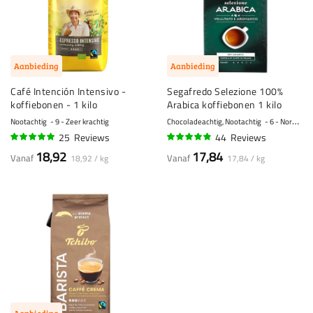
Aanbieding
Aanbieding
Café Intención Intensivo -
Segafredo Selezione 100%
koffiebonen - 1 kilo
Arabica koffiebonen 1 kilo
Nootachtig
9 - Zeer krachtig
Chocoladeachtig, Nootachtig
6 - Normaal
25
Reviews
44
Reviews
96%
94%
18,92
17,84
Vanaf
Vanaf
18,92 / kg
17,84 / kg
Aanbieding