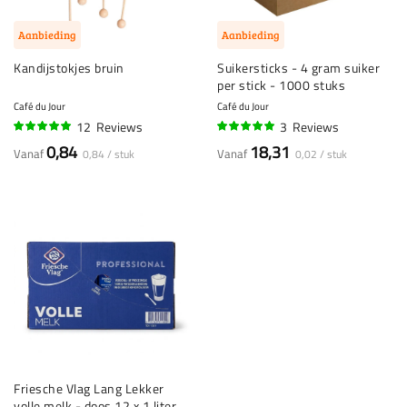
Aanbieding
Aanbieding
Kandijstokjes bruin
Suikersticks - 4 gram suiker
per stick - 1000 stuks
Café du Jour
Café du Jour
12
Reviews
3
Reviews
97%
97%
0,84
18,31
Vanaf
Vanaf
0,84 / stuk
0,02 / stuk
Friesche Vlag Lang Lekker
volle melk - doos 12 x 1 liter