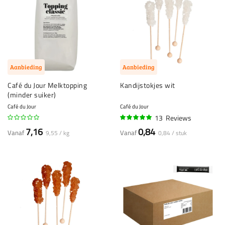
Aanbieding
Aanbieding
Café du Jour Melktopping
Kandijstokjes wit
(minder suiker)
Café du Jour
Café du Jour
13
Reviews
95%
7,16
0,84
Vanaf
Vanaf
9,55 / kg
0,84 / stuk