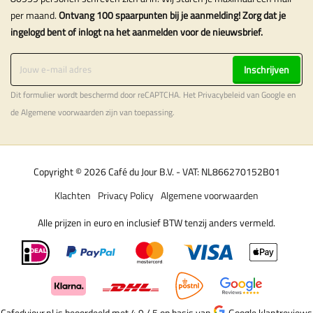
per maand.
Ontvang 100 spaarpunten bij je aanmelding! Zorg dat je
ingelogd bent of inlogt na het aanmelden voor de nieuwsbrief.
Inschrijven
Dit formulier wordt beschermd door reCAPTCHA. Het
Privacybeleid
van Google en
de
Algemene voorwaarden
zijn van toepassing.
Copyright © 2026 Café du Jour B.V. - VAT: NL866270152B01
Klachten
Privacy Policy
Algemene voorwaarden
Alle prijzen in euro en inclusief BTW tenzij anders vermeld.
Cafedujour.nl is beoordeeld met 4.9 / 5
op basis van
Google klantreviews