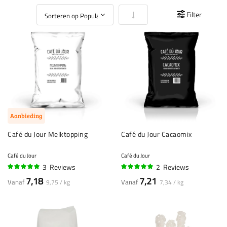
Van laag naar hoog sorteren
Filter
Aanbieding
Café du Jour Melktopping
Café du Jour Cacaomix
Café du Jour
Café du Jour
3
Reviews
2
Reviews
100%
100%
7,18
7,21
Vanaf
Vanaf
9,75 / kg
7,34 / kg