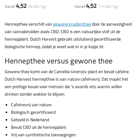
4,52
4,52
Vanaf
Vanaf
94,00 / kg
117,50 / kg
Hennepthee verschilt van
gewone kruidenthee
door de aanwezigheid
van cannabinoïden zoals CBD. CBD is een natuurlijke stof uit de
hennepplant. Dutch Harvest gebruikt uitsluitend gecertificeerde
biologische hennep, zodat je weet wat er in je kopje zit.
Hennepthee versus gewone thee
Gewone thee komt van de Camellia sinensis-plant en bevat cafeïne.
Dutch Harvest hennepthee is van nature cafeïnevrij. Dat maakt het
een prettige keuze voor mensen die 's avonds iets warms willen
drinken zonder wakker te blijven.
Cafeïnevrij van nature
Biologisch gecertificeerd
Geteeld in Nederland
Bevat CBD uit de hennepplant
Vrij van synthetische toevoegingen