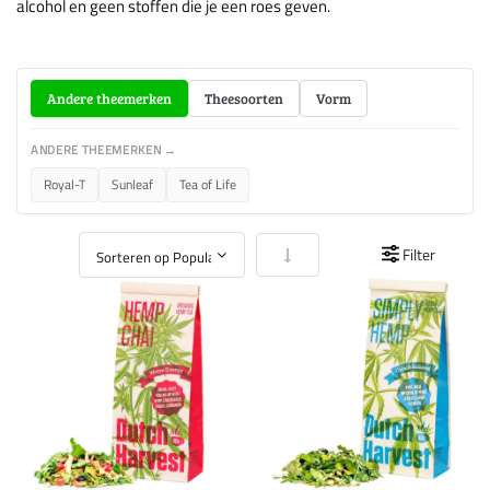
alcohol en geen stoffen die je een roes geven.
Andere theemerken
Theesoorten
Vorm
ANDERE THEEMERKEN →
Royal-T
Sunleaf
Tea of Life
Van laag naar hoog sorteren
Filter