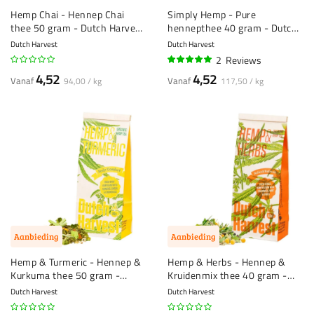
Hemp Chai - Hennep Chai
Simply Hemp - Pure
thee 50 gram - Dutch Harvest
hennepthee 40 gram - Dutch
losse thee
Harvest losse thee
Dutch Harvest
Dutch Harvest
2
Reviews
100%
4,52
4,52
Vanaf
Vanaf
94,00 / kg
117,50 / kg
Aanbieding
Aanbieding
Hemp & Turmeric - Hennep &
Hemp & Herbs - Hennep &
Kurkuma thee 50 gram -
Kruidenmix thee 40 gram -
Dutch Harvest losse thee
Dutch Harvest losse thee
Dutch Harvest
Dutch Harvest