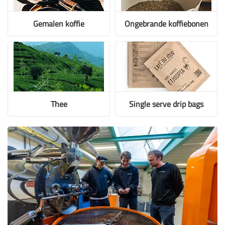
Gemalen koffie
Ongebrande koffiebonen
Thee
Single serve drip bags