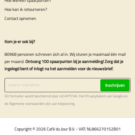
Hoe werken spaarpunten?
Hoe kan ik retourneren?
Contact opnemen
Kom je er ook bij?
80968 personen schreven zich al in. Wij sturen je maximaal één mail
per maand.
Ontvang 100 spaarpunten bij je aanmelding! Zorg dat je
ingelogd bent of inlogt na het aanmelden voor de nieuwsbrief.
Inschrijven
Dit formulier wordt beschermd door reCAPTCHA. Het
Privacybeleid
van Google en
de
Algemene voorwaarden
zijn van toepassing.
Copyright © 2026 Café du Jour B.V. - VAT: NL866270152B01