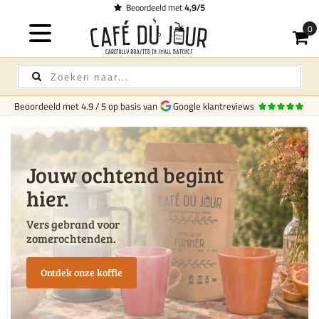
Beoordeeld met
4,9/5
Beoordeeld met
4.9
/
5
op basis van
Google klantreviews
Jouw ochtend begint
hier.
Vers gebrand voor
zomerochtenden.
Ontdek onze koffie