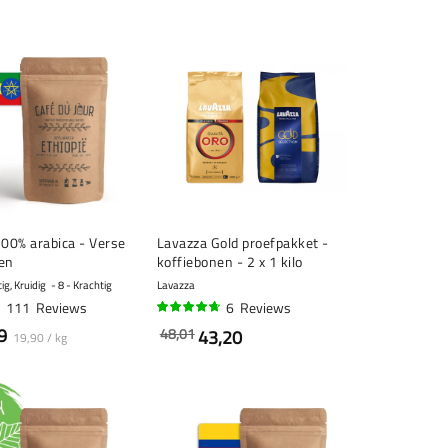
100% arabica - Verse
Lavazza Gold proefpakket -
en
koffiebonen - 2 x 1 kilo
ig, Kruidig
8 - Krachtig
Lavazza
111
Reviews
6
Reviews
92%
9
48,01
43,20
19,90 / kg