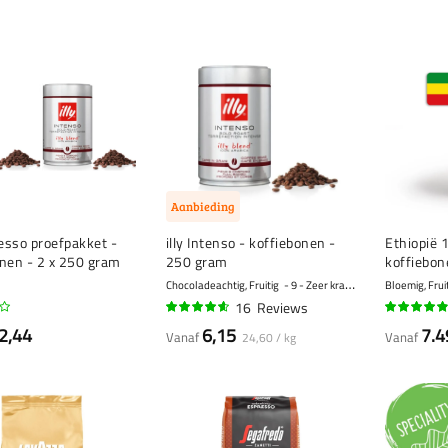
Aanbieding
resso proefpakket -
illy Intenso - koffiebonen -
Ethiopië 
onen - 2 x 250 gram
250 gram
koffiebon
Chocoladeachtig, Fruitig
9 - Zeer krachtig
Bloemig, Fruit
16
Reviews
89%
93%
2,44
6,15
7.4
Vanaf
Vanaf
24,60 / kg