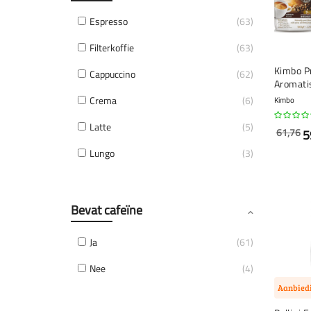
Espresso
63
Filterkoffie
63
Kimbo P
Cappuccino
62
Aromatis
3 x 1 kil
Crema
6
Kimbo
Latte
5
61,76
5
Lungo
3
Bevat cafeïne
Ja
61
Nee
4
Aanbied