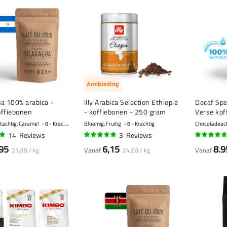
Aanbieding
a 100% arabica -
illy Arabica Selection Ethiopië
Decaf Spe
offiebonen
- koffiebonen - 250 gram
Verse kof
otachtig, Caramel
8 - Krachtig
Bloemig, Fruitig
8 - Krachtig
Chocoladeacht
14
Reviews
3
Reviews
100%
90%
95
6,15
8.9
Vanaf
Vanaf
21,80 / kg
24,60 / kg