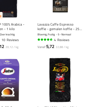
g
OP 100% Arabica -
Lavazza Caffe Espresso
n - 1 kilo
koffie - gemalen koffie - 250
gram
 Zeer krachtig
Bloemig, Fruitig
5 - Normaal
10
Reviews
4
Reviews
90%
12
5,72
Vanaf
20,12 / kg
22,88 / kg