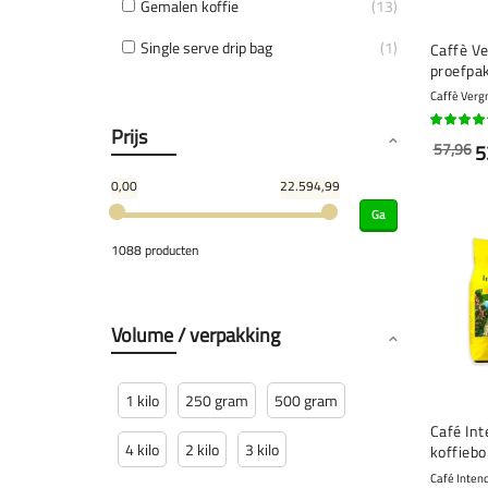
Gemalen koffie
13
Single serve drip bag
1
Caffè V
proefpak
x 1 kilo
Caffè Verg
Prijs
92%
57,96
5
0,00
22.594,99
Ga
1088 producten
Volume / verpakking
1 kilo
250 gram
500 gram
Café Int
4 kilo
2 kilo
3 kilo
koffiebo
Café Intenc