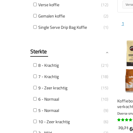
Verse koffie
12
Verse
Gemalen koffie
2
1
Single Serve Drip Bag Koffie
1
Sterkte
8 - Krachtig
21
7 - Krachtig
18
9 - Zeer krachtig
15
6 - Normaal
10
Koffieb
verkocht
5 - Normaal
9
Diverse sm
10 - Zeer krachtig
6
95%
70,71
6
2 - Mild
2