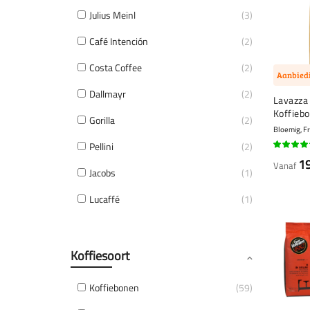
Julius Meinl
3
Café Intención
2
Costa Coffee
2
Aanbied
Dallmayr
2
Lavazza 
Koffiebo
Gorilla
2
Bloemig, Fr
Pellini
2
95%
1
Vanaf
Jacobs
1
Lucaffé
1
Koffiesoort
Koffiebonen
59