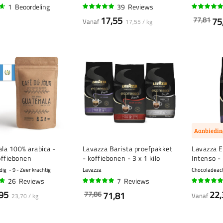
1
Beoordeling
39
Reviews
96%
94%
17,55
77,81
75
Vanaf
17,55 / kg
Aanbiedin
la 100% arabica -
Lavazza Barista proefpakket
Lavazza E
offiebonen
- koffiebonen - 3 x 1 kilo
Intenso - 
idig
9 - Zeer krachtig
Lavazza
Chocoladeacht
26
Reviews
7
Reviews
96%
93%
95
22,
77,86
71,81
Vanaf
23,70 / kg