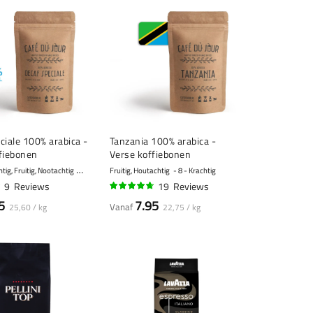
ciale 100% arabica -
Tanzania 100% arabica -
fiebonen
Verse koffiebonen
ig, Fruitig, Nootachtig
5 - Normaal
Fruitig, Houtachtig
8 - Krachtig
9
Reviews
19
Reviews
92%
5
7.95
Vanaf
25,60 / kg
22,75 / kg