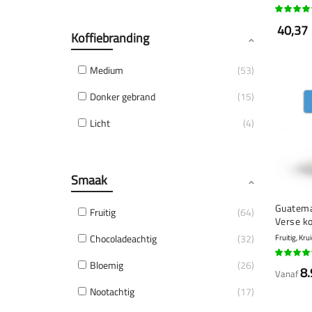
90%
40,37
Koffiebranding
Medium
53
Donker gebrand
15
Licht
4
Smaak
Guatema
Fruitig
64
Verse k
Chocoladeachtig
32
Fruitig, Kru
91%
Bloemig
26
8.
Vanaf
Nootachtig
17