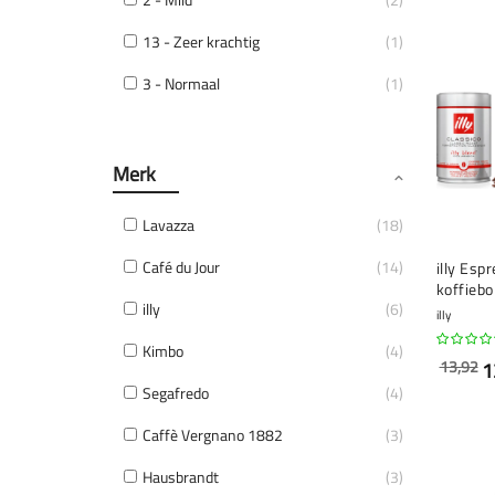
13 - Zeer krachtig
1
3 - Normaal
1
Merk
Lavazza
18
Café du Jour
14
illy Esp
koffieb
illy
6
illy
Kimbo
4
13,92
1
Segafredo
4
Caffè Vergnano 1882
3
Hausbrandt
3