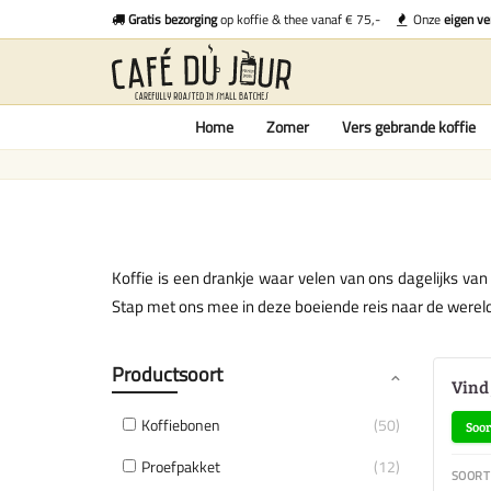
Gratis bezorging
op koffie & thee vanaf € 75,-
Onze
eigen ve
Home
Zomer
Vers gebrande koffie
Koffie is een drankje waar velen van ons dagelijks va
Stap met ons mee in deze boeiende reis naar de wereld 
Productsoort
Vind 
Koffiebonen
50
Soor
Proefpakket
12
SOORT