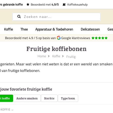
rs gebrande koffie
Beoordeeld met
4,9/5
Koffiekeuzehulp
Koffie
Thee
Apparatuur & Toebehoren
Delicatessen
Ges
Beoordeeld met
4.9
/
5
op basis van
Google klantreviews
Fruitige koffiebonen
Home
Koffie
Fruitig
n genieten. Maar wat velen niet weten is dat er een wereld van smaken 
van fruitige koffiebonen.
jouw favoriete fruitige koffie
t koffie
Andere smaken
Sterkte
Type boon
 KOFFIE →