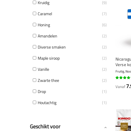
Kruidig
9
Caramel
7
Honing
6
Amandelen
2
Diverse smaken
2
Maple siroop
2
Nicaragu
Verse k
Vanille
2
Fruitig, No
Zwarte thee
2
94%
7.
Vanaf
Drop
1
Houtachtig
1
Geschikt voor