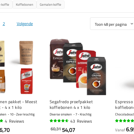
 koffie
Koffiebonen
Gemalen koffie
2
Volgende
onen pakket - Meest
Segafredo proefpakket
Espresso
 - 4 x 1 kilo
koffiebonen 4 x 1 kilo
koffiebon
aken
10 - Zeer krachtig
Diverse smaken
7 - Krachtig
Chocoladeacht
4
Reviews
43
Reviews
90%
95%
6.9
60,31
6,70
54,07
Vanaf