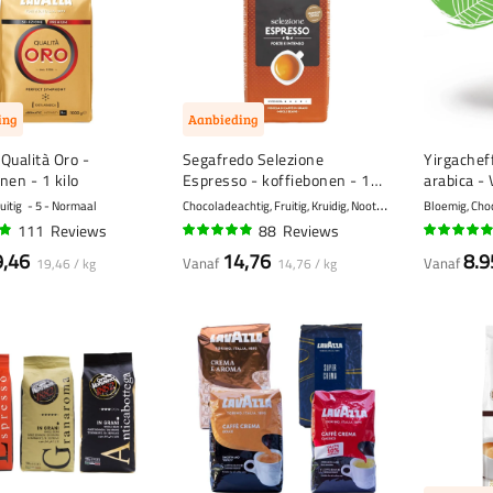
ing
Aanbieding
Qualità Oro -
Segafredo Selezione
Yirgachef
nen - 1 kilo
Espresso - koffiebonen - 1
arabica -
kilo
C
hocoladeachtig, Fruitig, Kruidig, Nootachtig, Vanille
uitig
5 - Normaal
8 - Kr
111
Reviews
88
Reviews
94%
93%
9,46
14,76
8.9
Vanaf
Vanaf
19,46 / kg
14,76 / kg