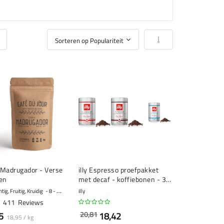
Van laag naar hoog so
 Madrugador - Verse
illy Espresso proefpakket
en
met decaf - koffiebonen - 3 x
250 gram
ig, Fruitig, Kruidig
8 - Krachtig
illy
411
Reviews
20,81
5
18,42
18,95 / kg