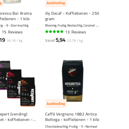
g
Aanbieding
presso Bar Aroma
illy Decaf - Koffiebonen - 250
fiebonen - 1 kilo
gram
tig
9 - Zeer krachtig
Bloemig, Fruitig, Nootachtig, Caramel
7 - Krachtig
15
Reviews
13
Reviews
96%
19
5,94
Vanaf
16,19 / kg
23,76 / kg
Aanbieding
xpert (vending)
Caffè Vergnano 1882 Antica
et - koffiebonen - 4
Bottega - koffiebonen - 1 kilo
Chocoladeachtig, Fruitig
5 - Normaal