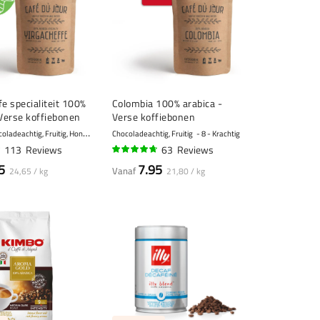
fe specialiteit 100%
Colombia 100% arabica -
 Verse koffiebonen
Verse koffiebonen
B
loemig, Chocoladeachtig, Fruitig, Honing
achtig
10 - Zeer krachtig
Chocoladeachtig, Fruitig
8 - Krachtig
113
Reviews
63
Reviews
92%
5
7.95
Vanaf
24,65 / kg
21,80 / kg