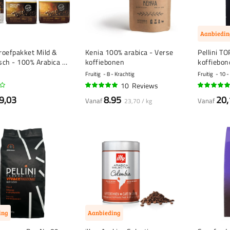
Aanbiedin
roefpakket Mild &
Kenia 100% arabica - Verse
Pellini T
ch - 100% Arabica -
koffiebonen
koffiebone
o
Fruitig
8 - Krachtig
Fruitig
10 -
10
Reviews
99%
93%
9,03
8.95
20,
Vanaf
Vanaf
23,70 / kg
ing
Aanbieding