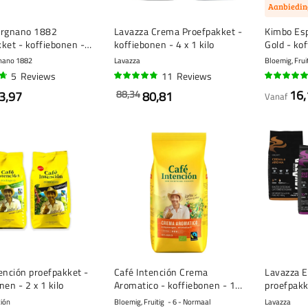
Aanbiedin
ergnano 1882
Lavazza Crema Proefpakket -
Kimbo Es
ket - koffiebonen - 3
koffiebonen - 4 x 1 kilo
Gold - kof
nano 1882
Lavazza
Bloemig, Frui
5
Reviews
11
Reviews
93%
95%
16,
88,34
3,97
80,81
Vanaf
ención proefpakket -
Café Intención Crema
Lavazza E
nen - 2 x 1 kilo
Aromatico - koffiebonen - 1
proefpakk
kilo
x 1 kilo
ión
Bloemig, Fruitig
6 - Normaal
Lavazza