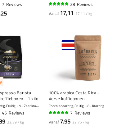
7
Reviews
28
Reviews
96%
17,11
,25
Vanaf
17,11 / kg
g
spresso Barista
100% arabica Costa Rica -
koffiebonen - 1 kilo
Verse koffiebonen
ig, Fruitig
9 - Zeer krachtig
Chocoladeachtig, Fruitig
8 - Krachtig
45
Reviews
7
Reviews
96%
39
7.95
Vanaf
22,39 / kg
22,75 / kg