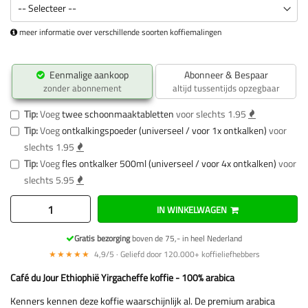
meer informatie over verschillende soorten koffiemalingen
Eenmalige aankoop
Abonneer & Bespaar
zonder abonnement
altijd tussentijds opzegbaar
Tip:
Voeg
twee schoonmaaktabletten
voor slechts 1.95
Tip:
Voeg
ontkalkingspoeder (universeel / voor 1x ontkalken)
voor
slechts 1.95
Tip:
Voeg
fles ontkalker 500ml (universeel / voor 4x ontkalken)
voor
slechts 5.95
IN WINKELWAGEN
Gratis bezorging
boven de 75,- in heel Nederland
★★★★★
4,9/5 · Geliefd door 120.000+ koffieliefhebbers
Café du Jour Ethiophië Yirgacheffe koffie - 100% arabica
Kenners kennen deze koffie waarschijnlijk al. De premium arabica