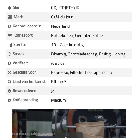
Meer
Sku
CDJ-CDJETHYIR
Informatie
Merk
Café du Jour
Geproduceerd in
Nederland
Koffiesoort
Koffiebonen, Gemalen koffie
Sterkte
10 - Zeer krachtig
Smaak
Bloemig, Chocoladeachtig, Fruitig, Honing
Variëteit
Arabica
Geschikt voor
Espresso, Filterkoffie, Cappuccino
Land van herkomst
Ethiopië
Bevat cafeïne
Ja
Koffiebranding
Medium