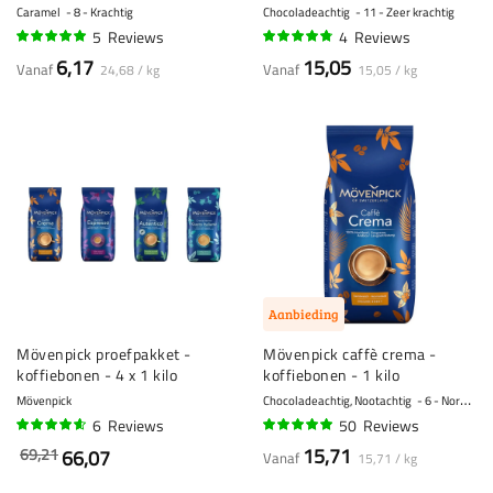
- 250 gram
Caramel
8 - Krachtig
Chocoladeachtig
11 - Zeer krachtig
5
Reviews
4
Reviews
100%
93%
6,17
15,05
Vanaf
Vanaf
24,68 / kg
15,05 / kg
Aanbieding
Mövenpick proefpakket -
Mövenpick caffè crema -
koffiebonen - 4 x 1 kilo
koffiebonen - 1 kilo
Mövenpick
Chocoladeachtig, Nootachtig
6 - Normaal
6
Reviews
50
Reviews
90%
95%
15,71
69,21
66,07
Vanaf
15,71 / kg