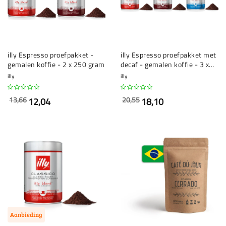
illy Espresso proefpakket -
illy Espresso proefpakket met
gemalen koffie - 2 x 250 gram
decaf - gemalen koffie - 3 x
250 gram
illy
illy
13,66
20,55
12,04
18,10
Aanbieding