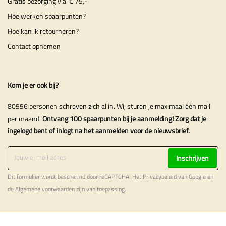
Gratis bezorging v.a. € 75,-
Hoe werken spaarpunten?
Hoe kan ik retourneren?
Contact opnemen
Kom je er ook bij?
80996 personen schreven zich al in. Wij sturen je maximaal één mail
per maand.
Ontvang 100 spaarpunten bij je aanmelding! Zorg dat je
ingelogd bent of inlogt na het aanmelden voor de nieuwsbrief.
Inschrijven
Dit formulier wordt beschermd door reCAPTCHA. Het
Privacybeleid
van Google en
de
Algemene voorwaarden
zijn van toepassing.