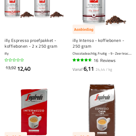
Aanbieding
illy Espresso proefpakket -
illy Intenso - koffiebonen -
koffiebonen - 2 x 250 gram
250 gram
illy
Chocoladeachtig, Fruitig
9 - Zeer krachtig
16
Reviews
89%
13,92
12,40
6,11
Vanaf
24,44 / kg