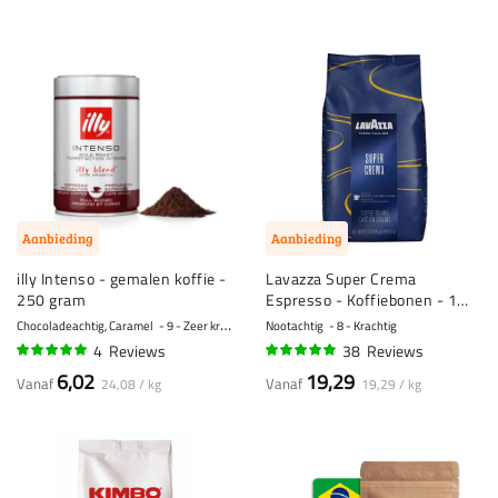
Aanbieding
Aanbieding
illy Intenso - gemalen koffie -
Lavazza Super Crema
250 gram
Espresso - Koffiebonen - 1
kilo
Chocoladeachtig, Caramel
9 - Zeer krachtig
Nootachtig
8 - Krachtig
4
Reviews
38
Reviews
98%
94%
6,02
19,29
Vanaf
Vanaf
24,08 / kg
19,29 / kg