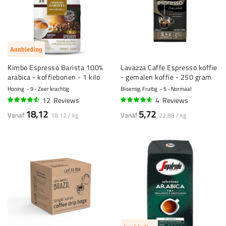
Aanbieding
Kimbo Espresso Barista 100%
Lavazza Caffe Espresso koffie
arabica - koffiebonen - 1 kilo
- gemalen koffie - 250 gram
Honing
9 - Zeer krachtig
Bloemig, Fruitig
5 - Normaal
12
Reviews
4
Reviews
88%
90%
18,12
5,72
Vanaf
Vanaf
18,12 / kg
22,88 / kg