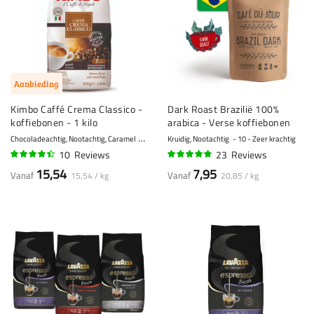
Aanbieding
Kimbo Caffé Crema Classico -
Dark Roast Brazilië 100%
koffiebonen - 1 kilo
arabica - Verse koffiebonen
Chocoladeachtig, Nootachtig, Caramel
7 - Krachtig
Kruidig, Nootachtig
10 - Zeer krachtig
10
Reviews
23
Reviews
86%
92%
15,54
7,95
Vanaf
Vanaf
15,54 / kg
20,85 / kg