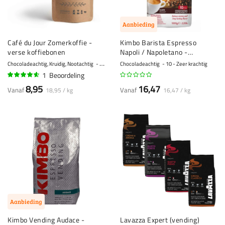
Aanbieding
Café du Jour Zomerkoffie -
Kimbo Barista Espresso
verse koffiebonen
Napoli / Napoletano -
koffiebonen - 1 kilo
Chocoladeachtig, Kruidig, Nootachtig
6 - Normaal
Chocoladeachtig
10 - Zeer krachtig
1
Beoordeling
90%
8,95
16,47
Vanaf
Vanaf
18,95 / kg
16,47 / kg
Aanbieding
Kimbo Vending Audace -
Lavazza Expert (vending)