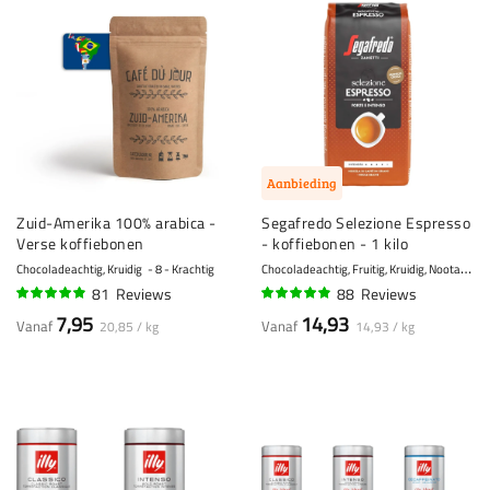
Aanbieding
Zuid-Amerika 100% arabica -
Segafredo Selezione Espresso
Verse koffiebonen
- koffiebonen - 1 kilo
C
hocoladeachtig, Fruitig, Kruidig, Nootachtig, Vanille
Chocoladeachtig, Kruidig
8 - Krachtig
81
Reviews
88
Reviews
94%
94%
7,95
14,93
Vanaf
Vanaf
20,85 / kg
14,93 / kg