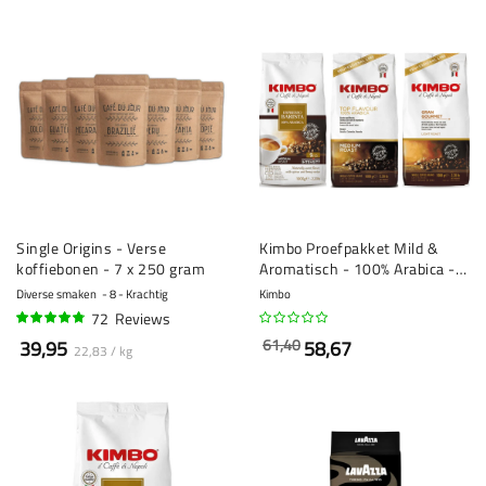
Single Origins - Verse
Kimbo Proefpakket Mild &
koffiebonen - 7 x 250 gram
Aromatisch - 100% Arabica - 3
x 1 kilo
Diverse smaken
8 - Krachtig
Kimbo
72
Reviews
93%
61,40
39,95
58,67
22,83 / kg