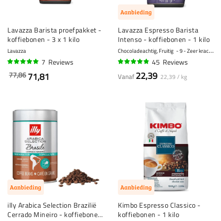
Aanbieding
Lavazza Barista proefpakket -
Lavazza Espresso Barista
koffiebonen - 3 x 1 kilo
Intenso - koffiebonen - 1 kilo
Lavazza
Chocoladeachtig, Fruitig
9 - Zeer krachtig
7
Reviews
45
Reviews
96%
93%
22,39
77,86
71,81
Vanaf
22,39 / kg
Aanbieding
Aanbieding
illy Arabica Selection Brazilië
Kimbo Espresso Classico -
Cerrado Mineiro - koffiebonen
koffiebonen - 1 kilo