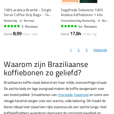
Aanbieding
100% arabica Brazilië - Single
Segafredo Selezione 100%
Serve Coffee Drip Bags - 14
Arabica koffiebonen 1 kilo
stuks
Nootachtig
6 - Normaal
Chocoladeachtig, Nootachtig
6 - Normaal
3
Reviews
44
Reviews
97%
94%
8,99
17,84
Vanaf
Vanaf
0,64 / stuk
17,84 / kg
1
2
3
Volgende
Waarom zijn Braziliaanse
koffiebonen zo geliefd?
Braziliaanse koffie staat bekend om haar milde, evenwichtige smaak.
De zachte body en lage zuurgraad maken de koffie aangenaam voor
een breed publiek. Smaaktonen van
chocolade
,
hazelnoot
en soms een
vleugje karamel zorgen voor een warme, volle beleving. Dit maakt de
bonen ideaal voor zowel een rijke espresso als een zachte lungo. Veel
koffieliefhebbers waarderen daarnaast de constante kwaliteit en