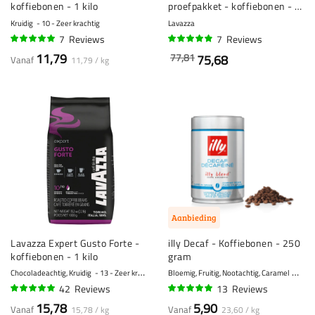
koffiebonen - 1 kilo
proefpakket - koffiebonen - 4
x 1 kilo
Kruidig
10 - Zeer krachtig
Lavazza
7
Reviews
7
Reviews
97%
94%
11,79
77,81
75,68
Vanaf
11,79 / kg
Aanbieding
Lavazza Expert Gusto Forte -
illy Decaf - Koffiebonen - 250
koffiebonen - 1 kilo
gram
Chocoladeachtig, Kruidig
13 - Zeer krachtig
Bloemig, Fruitig, Nootachtig, Caramel
7 - K
42
Reviews
13
Reviews
95%
96%
15,78
5,90
Vanaf
Vanaf
15,78 / kg
23,60 / kg