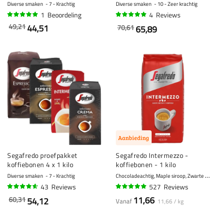
Diverse smaken
7 - Krachtig
Diverse smaken
10 - Zeer krachtig
1
Beoordeling
4
Reviews
100%
95%
49,21
44,51
70,61
65,89
Aanbieding
Segafredo proefpakket
Segafredo Intermezzo -
koffiebonen 4 x 1 kilo
koffiebonen - 1 kilo
C
hocoladeachtig, Maple siroop, Zwarte thee
Diverse smaken
7 - Krachtig
43
Reviews
527
Reviews
90%
96%
11,66
60,31
54,12
Vanaf
11,66 / kg