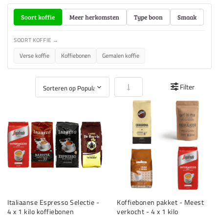
Soort koffie
Meer herkomsten
Type boon
Smaak
SOORT KOFFIE →
Verse koffie
Koffiebonen
Gemalen koffie
Van laag naar hoog sorteren
Filter
Italiaanse Espresso Selectie -
Koffiebonen pakket - Meest
4 x 1 kilo koffiebonen
verkocht - 4 x 1 kilo