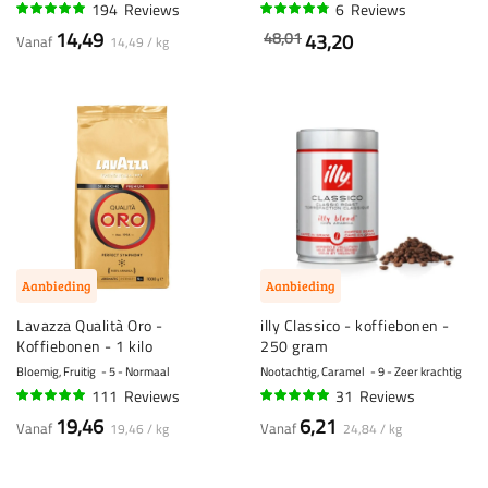
194
Reviews
6
Reviews
96%
92%
14,49
48,01
43,20
Vanaf
14,49 / kg
Aanbieding
Aanbieding
Lavazza Qualità Oro -
illy Classico - koffiebonen -
Koffiebonen - 1 kilo
250 gram
Bloemig, Fruitig
5 - Normaal
Nootachtig, Caramel
9 - Zeer krachtig
111
Reviews
31
Reviews
95%
95%
19,46
6,21
Vanaf
Vanaf
19,46 / kg
24,84 / kg