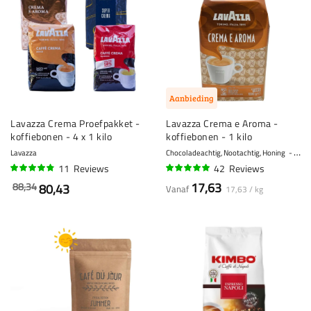
Aanbieding
Lavazza Crema Proefpakket -
Lavazza Crema e Aroma -
koffiebonen - 4 x 1 kilo
koffiebonen - 1 kilo
Lavazza
Chocoladeachtig, Nootachtig, Honing
8 - K
11
Reviews
42
Reviews
93%
95%
17,63
88,34
80,43
Vanaf
17,63 / kg