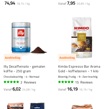
94%
90%
74,94
7,95
Vanaf
18,74 / kg
20,85 / kg
Aanbieding
Aanbieding
Illy Decaffeinato - gemalen
Kimbo Espresso Bar Aroma
koffie - 250 gram
Gold - koffiebonen - 1 kilo
Chocoladeachtig
4 - Normaal
Bloemig, Fruitig
9 - Zeer krachtig
2
Reviews
15
Reviews
100%
95%
6,02
16,19
Vanaf
Vanaf
24,08 / kg
16,19 / kg