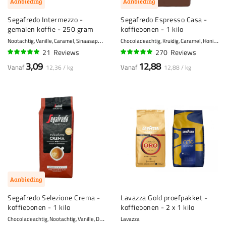
Aanbieding
Aanbieding
Segafredo Intermezzo -
Segafredo Espresso Casa -
gemalen koffie - 250 gram
koffiebonen - 1 kilo
N
ootachtig, Vanille, Caramel, Sinaasappel
C
hocoladeachtig, Kruidig, Caramel, Honing, Amandelen
8 - Krachtig
21
Reviews
270
Reviews
95%
95%
3,09
12,88
Vanaf
Vanaf
12,36 / kg
12,88 / kg
Aanbieding
Segafredo Selezione Crema -
Lavazza Gold proefpakket -
koffiebonen - 1 kilo
koffiebonen - 2 x 1 kilo
C
hocoladeachtig, Nootachtig, Vanille, Drop
6 - Normaal
Lavazza