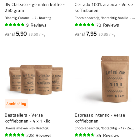
illy Classico - gemalen koffie -
Cerrado 100% arabica - Verse
250 gram
koffiebonen
Bloemig, Caramel
7 - Krachtig
Chocoladeachtig, Nootachtig, Vanille
5 - N
9
Reviews
73
Reviews
96%
93%
5,90
7,95
Vanaf
Vanaf
23,60 / kg
20,85 / kg
Aanbieding
Bestsellers - Verse
Espresso Intenso - Verse
koffiebonen - 4 x 1 kilo
koffiebonen
Diverse smaken
8 - Krachtig
Chocoladeachtig, Nootachtig
12 - Zeer krachtig
228
Reviews
34
Reviews