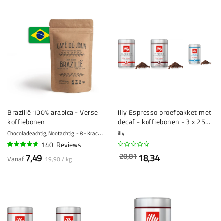
Brazilië 100% arabica - Verse
illy Espresso proefpakket met
koffiebonen
decaf - koffiebonen - 3 x 250
gram
Chocoladeachtig, Nootachtig
8 - Krachtig
illy
140
Reviews
92%
20,81
7,49
18,34
Vanaf
19,90 / kg