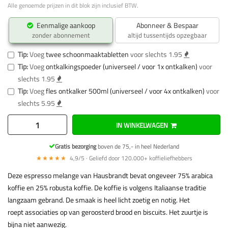
Alle genoemde prijzen in dit blok zijn inclusief BTW.
Eenmalige aankoop
Abonneer & Bespaar
zonder abonnement
altijd tussentijds opzegbaar
Tip:
Voeg
twee schoonmaaktabletten
voor slechts 1.95
Tip:
Voeg
ontkalkingspoeder (universeel / voor 1x ontkalken)
voor
slechts 1.95
Tip:
Voeg
fles ontkalker 500ml (universeel / voor 4x ontkalken)
voor
slechts 5.95
IN WINKELWAGEN
Gratis bezorging
boven de 75,- in heel Nederland
★★★★★
4,9/5 · Geliefd door 120.000+ koffieliefhebbers
Deze espresso melange van Hausbrandt bevat ongeveer 75% arabica
koffie en 25% robusta koffie. De koffie is volgens Italiaanse traditie
langzaam gebrand. De smaak is heel licht zoetig en notig. Het
roept associaties op van geroosterd brood en biscuits. Het zuurtje is
bijna niet aanwezig.