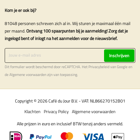
Kom je er ook bij?
81048 personen schreven zich al in. Wij sturen je maximaal één mail
per maand.
Ontvang 100 spaarpunten bij je aanmelding! Zorg dat je
ingelogd bent of inlogt na het aanmelden voor de nieuwsbrief.
Inschrijven
Dit formulier wordt beschermd door reCAPTCHA. Het
Privacybeleid
van Google en
de
Algemene voorwaarden
zijn van toepassing.
Copyright © 2026 Café du Jour B.V. - VAT: NL866270152B01
Klachten
Privacy Policy
Algemene voorwaarden
Alle prijzen in euro en inclusief BTW tenzij anders vermeld.