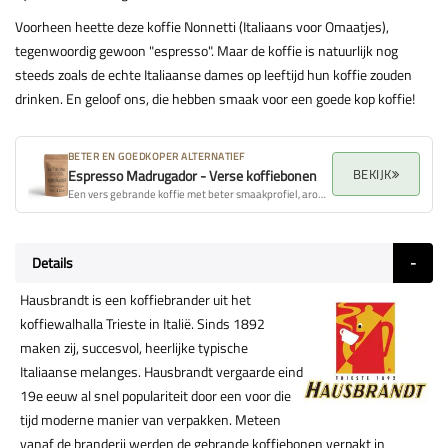
Voorheen heette deze koffie Nonnetti (Italiaans voor Omaatjes),
tegenwoordig gewoon "espresso". Maar de koffie is natuurlijk nog
steeds zoals de echte Italiaanse dames op leeftijd hun koffie zouden
drinken. En geloof ons, die hebben smaak voor een goede kop koffie!
BETER EN GOEDKOPER ALTERNATIEF
BEKIJK
Espresso Madrugador - Verse koffiebonen
Een vers gebrande koffie met beter smaakprofiel, aroma en algehele kwaliteit.
Details
Hausbrandt is een koffiebrander uit het
koffiewalhalla Trieste in Italië. Sinds 1892
maken zij, succesvol, heerlijke typische
Italiaanse melanges. Hausbrandt vergaarde eind
19e eeuw al snel populariteit door een voor die
tijd moderne manier van verpakken. Meteen
vanaf de branderij werden de gebrande koffiebonen verpakt in