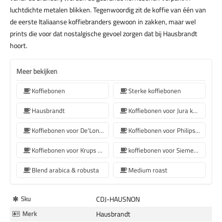
luchtdichte metalen blikken. Tegenwoordig zit de koffie van één van
de eerste Italiaanse koffiebranders gewoon in zakken, maar wel
prints die voor dat nostalgische gevoel zorgen dat bij Hausbrandt
hoort.
Meer bekijken
Koffiebonen
Sterke koffiebonen
Hausbrandt
Koffiebonen voor Jura koffiemachine
Koffiebonen voor De'Longhi koffiemachine
Koffiebonen voor Philips koffiemachine
Koffiebonen voor Krups koffiemachine
koffiebonen voor Siemens koffiemachine
Blend arabica & robusta
Medium roast
Meer
Sku
CDJ-HAUSNON
Informatie
Merk
Hausbrandt