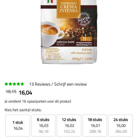
13
Reviews
Schrijf een review
18,15
16,04
Je verdient 16 spaarpunten voor dit product
Kies het aantal stuks:
6 stuks
12 stuks
18 stuks
24 stuks
1 stuk
16,03
16,02
16,01
16,00
16,04
96,18
192,24
288,18
384,00