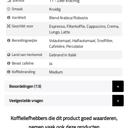
Sterkte
11 - Zeer krachtig
Smaak
Kruidig
Variëteit
Blend Arabica/Robusta
Geschikt voor
Espresso, Filterkoffie, Cappuccino, Crema,
Lungo, Latte
Bereidingswijze
Volautomaat, Halfautomaat, Snelfilter,
Cafetière, Percolator
Land van herkomst
Gebrand in Italië
Bevat cafeïne
Ja
Koffiebranding
Medium
Beoordelingen
13
Veelgestelde vragen
Koffieliefhebbers die dit product goed waarderen,
nemen vaak ook deze producten