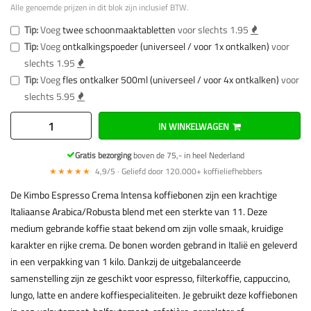
Alle genoemde prijzen in dit blok zijn inclusief BTW.
Tip:
Voeg
twee schoonmaaktabletten
voor slechts 1.95
Tip:
Voeg
ontkalkingspoeder (universeel / voor 1x ontkalken)
voor
slechts 1.95
Tip:
Voeg
fles ontkalker 500ml (universeel / voor 4x ontkalken)
voor
slechts 5.95
IN WINKELWAGEN
Gratis bezorging
boven de 75,- in heel Nederland
★★★★★
4,9/5 · Geliefd door 120.000+ koffieliefhebbers
De Kimbo Espresso Crema Intensa koffiebonen zijn een krachtige
Italiaanse Arabica/Robusta blend met een sterkte van 11. Deze
medium gebrande koffie staat bekend om zijn volle smaak, kruidige
karakter en rijke crema. De bonen worden gebrand in Italië en geleverd
in een verpakking van 1 kilo. Dankzij de uitgebalanceerde
samenstelling zijn ze geschikt voor espresso, filterkoffie, cappuccino,
lungo, latte en andere koffiespecialiteiten. Je gebruikt deze koffiebonen