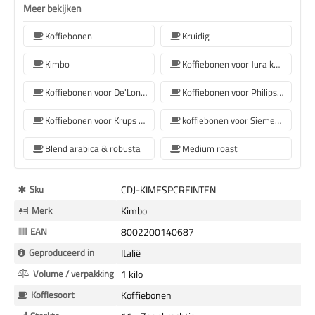
Meer bekijken
Koffiebonen
Kruidig
Kimbo
Koffiebonen voor Jura koffiemachine
Koffiebonen voor De'Longhi koffiemachine
Koffiebonen voor Philips koffiemachine
Koffiebonen voor Krups koffiemachine
koffiebonen voor Siemens koffiemachine
Blend arabica & robusta
Medium roast
Meer
Sku
CDJ-KIMESPCREINTEN
Informatie
Merk
Kimbo
EAN
8002200140687
Geproduceerd in
Italië
Volume / verpakking
1 kilo
Koffiesoort
Koffiebonen