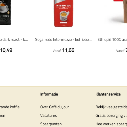
Lazarro espresso dark roast - koffiebonen - 1 kilo
Segafredo Intermezzo - koffiebonen - 1 kilo
10,49
11,66
Vanaf
Vanaf
Informatie
Klantenservice
rande koffie
Over Café du Jour
Bekijk veelgesteld
nen
Vacatures
Gratis bezorging v.
Spaarpunten
Hoe werken spaar