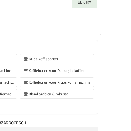
BEKIJK
Milde koffiebonen
machine
Koffiebonen voor De'Longhi koffiemachine
Koffiebonen voor Philips koffiemachine
Koffiebonen voor Krups koffiemachine
koffiebonen voor Siemens koffiemachine
Blend arabica & robusta
LAZARROCRSCH