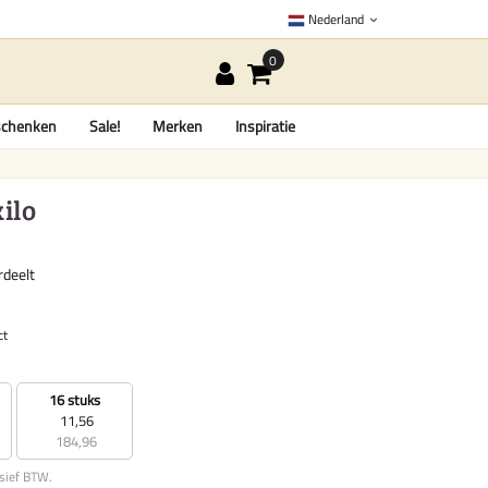
Nederland
chenken
Sale!
Merken
Inspiratie
ilo
rdeelt
ct
16 stuks
11,56
184,96
usief BTW.