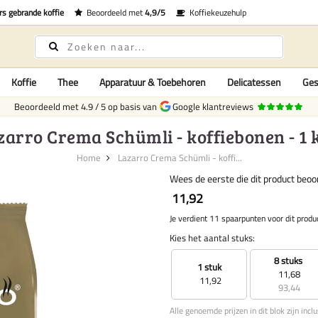
rs gebrande koffie
Beoordeeld met
4,9/5
Koffiekeuzehulp
Koffie
Thee
Apparatuur & Toebehoren
Delicatessen
Ges
Beoordeeld met
4.9
/
5
op basis van
Google klantreviews
zarro Crema Schümli - koffiebonen - 1 k
Home
Lazarro Crema Schümli - koffi...
Wees de eerste die dit product beoo
11,92
Je verdient 11 spaarpunten voor dit produ
Kies het aantal stuks:
8 stuks
1 stuk
11,68
11,92
93,44
Alle genoemde prijzen in dit blok zijn incl