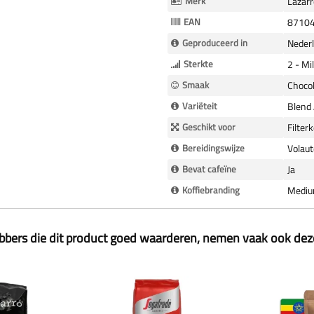
Merk
Lazarr
EAN
8710
Geproduceerd in
Neder
Sterkte
2 - Mi
Smaak
Chocol
Variëteit
Blend
Geschikt voor
Filter
Bereidingswijze
Volau
Bevat cafeïne
Ja
Koffiebranding
Medi
ebbers die dit product goed waarderen, nemen vaak ook de