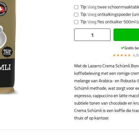
Tip:
Voeg
twee schoonmaaktabl
Tip:
Voeg
ontkalkingspoeder (uni
Tip:
Voeg
fles ontkalker 500ml (
Gratis be
★★★★★
4,9/
Met de Lazarro Crema Schümli Bone
koffiebeleving met een romige cre
melange van Arabica- en Robusta-b
Schümli methode, wat zorgt voor ee
espresso, cappuccino en latte macc
subtiele tonen van chocolade en kr
Crema Schümli is een koffie die trad
thuis of op kantoor.