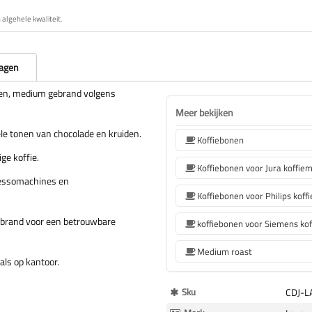
algehele kwaliteit.
ragen
en, medium gebrand volgens
Meer bekijken
le tonen van chocolade en kruiden.
Koffiebonen
ge koffie.
Koffiebonen voor Jura koffie
ressomachines en
ebrand voor een betrouwbare
Medium roast
als op kantoor.
Meer
Sku
CDJ-
Informatie