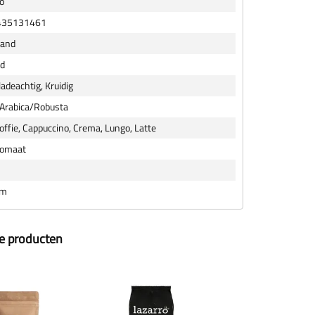
o
435131461
land
ld
adeachtig, Kruidig
 Arabica/Robusta
koffie, Cappuccino, Crema, Lungo, Latte
tomaat
um
ze producten