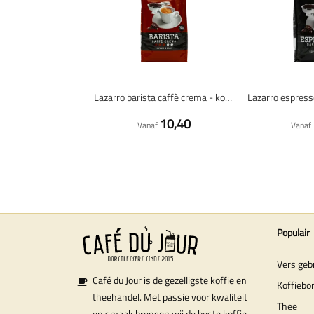
Lazarro barista caffè crema - koffiebonen - 1 kilo
10,40
Vanaf
Vanaf
Populair
Vers geb
Café du Jour is de gezelligste koffie en
Koffiebo
theehandel. Met passie voor kwaliteit
Thee
en smaak brengen wij de beste koffie