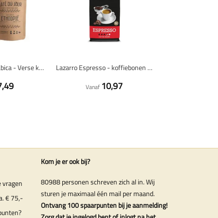
Ethiopië 100% arabica - Verse koffiebonen
Lazarro Espresso - koffiebonen - 1 kilo
7,49
10,97
Vanaf
Kom je er ook bij?
80988 personen schreven zich al in. Wij
e vragen
sturen je maximaal één mail per maand.
a. € 75,-
Ontvang 100 spaarpunten bij je aanmelding!
punten?
Zorg dat je ingelogd bent of inlogt na het