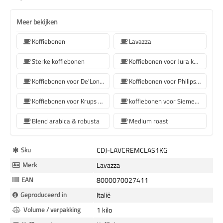
Meer bekijken
Koffiebonen
Lavazza
Sterke koffiebonen
Koffiebonen voor Jura koffiemachine
Koffiebonen voor De'Longhi koffiemachine
Koffiebonen voor Philips koffiemachine
Koffiebonen voor Krups koffiemachine
koffiebonen voor Siemens koffiemachine
Blend arabica & robusta
Medium roast
Meer
Sku
CDJ-LAVCREMCLAS1KG
Informatie
Merk
Lavazza
EAN
8000070027411
Geproduceerd in
Italië
Volume / verpakking
1 kilo