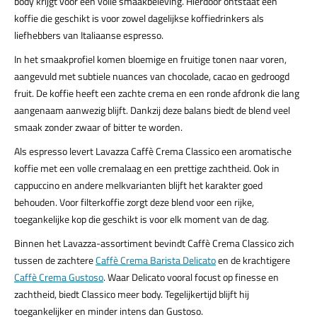
body krijgt voor een volle smaakbeleving. Hierdoor ontstaat een
koffie die geschikt is voor zowel dagelijkse koffiedrinkers als
liefhebbers van Italiaanse espresso.
In het smaakprofiel komen bloemige en fruitige tonen naar voren,
aangevuld met subtiele nuances van chocolade, cacao en gedroogd
fruit. De koffie heeft een zachte crema en een ronde afdronk die lang
aangenaam aanwezig blijft. Dankzij deze balans biedt de blend veel
smaak zonder zwaar of bitter te worden.
Als espresso levert Lavazza Caffè Crema Classico een aromatische
koffie met een volle cremalaag en een prettige zachtheid. Ook in
cappuccino en andere melkvarianten blijft het karakter goed
behouden. Voor filterkoffie zorgt deze blend voor een rijke,
toegankelijke kop die geschikt is voor elk moment van de dag.
Binnen het Lavazza-assortiment bevindt Caffè Crema Classico zich
tussen de zachtere
Caffè Crema Barista Delicato
en de krachtigere
Caffè Crema Gustoso
. Waar Delicato vooral focust op finesse en
zachtheid, biedt Classico meer body. Tegelijkertijd blijft hij
toegankelijker en minder intens dan Gustoso.