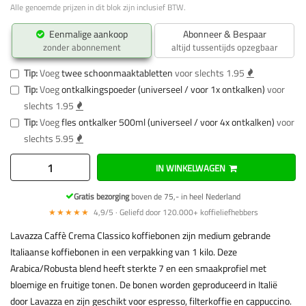
Alle genoemde prijzen in dit blok zijn inclusief BTW.
Eenmalige aankoop
Abonneer & Bespaar
zonder abonnement
altijd tussentijds opzegbaar
Tip:
Voeg
twee schoonmaaktabletten
voor slechts 1.95
Tip:
Voeg
ontkalkingspoeder (universeel / voor 1x ontkalken)
voor
slechts 1.95
Tip:
Voeg
fles ontkalker 500ml (universeel / voor 4x ontkalken)
voor
slechts 5.95
IN WINKELWAGEN
Gratis bezorging
boven de 75,- in heel Nederland
★★★★★
4,9/5 · Geliefd door 120.000+ koffieliefhebbers
Lavazza Caffè Crema Classico koffiebonen zijn medium gebrande
Italiaanse koffiebonen in een verpakking van 1 kilo. Deze
Arabica/Robusta blend heeft sterkte 7 en een smaakprofiel met
bloemige en fruitige tonen. De bonen worden geproduceerd in Italië
door Lavazza en zijn geschikt voor espresso, filterkoffie en cappuccino.