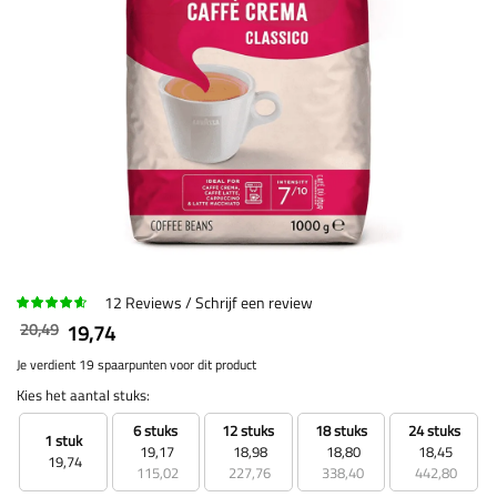
12
Reviews
Schrijf een review
20,49
19,74
Je verdient 19 spaarpunten voor dit product
Kies het aantal stuks:
6 stuks
12 stuks
18 stuks
24 stuks
1 stuk
19,17
18,98
18,80
18,45
19,74
115,02
227,76
338,40
442,80