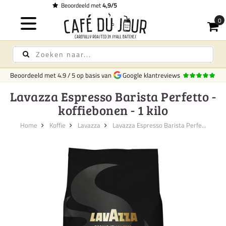
Gratis bezorging
op koffie & thee vanaf € 
Beoordeeld met
4.9
/
5
op basis van
Google klantreviews
Lavazza Espresso Barista Perfetto -
koffiebonen - 1 kilo
Home
Koffie
Lavazza
Lavazza Espresso Barista Perfe...