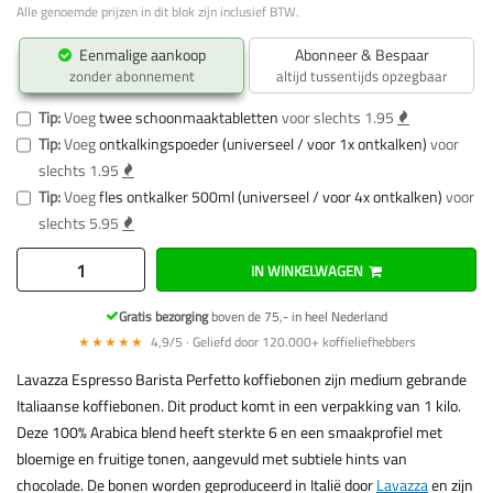
Alle genoemde prijzen in dit blok zijn inclusief BTW.
Eenmalige aankoop
Abonneer & Bespaar
zonder abonnement
altijd tussentijds opzegbaar
Tip:
Voeg
twee schoonmaaktabletten
voor slechts 1.95
Tip:
Voeg
ontkalkingspoeder (universeel / voor 1x ontkalken)
voor
slechts 1.95
Tip:
Voeg
fles ontkalker 500ml (universeel / voor 4x ontkalken)
voor
slechts 5.95
IN WINKELWAGEN
Gratis bezorging
boven de 75,- in heel Nederland
★★★★★
4,9/5 · Geliefd door 120.000+ koffieliefhebbers
Lavazza Espresso Barista Perfetto koffiebonen zijn medium gebrande
Italiaanse koffiebonen. Dit product komt in een verpakking van 1 kilo.
Deze 100% Arabica blend heeft sterkte 6 en een smaakprofiel met
bloemige en fruitige tonen, aangevuld met subtiele hints van
chocolade. De bonen worden geproduceerd in Italië door
Lavazza
en zijn