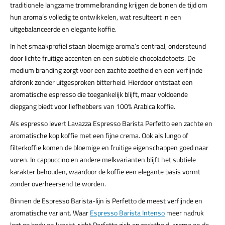
traditionele langzame trommelbranding krijgen de bonen de tijd om
hun aroma’s volledig te ontwikkelen, wat resulteert in een
uitgebalanceerde en elegante koffie.
In het smaakprofiel staan bloemige aroma’s centraal, ondersteund
door lichte fruitige accenten en een subtiele chocoladetoets. De
medium branding zorgt voor een zachte zoetheid en een verfijnde
afdronk zonder uitgesproken bitterheid. Hierdoor ontstaat een
aromatische espresso die toegankelijk blijft, maar voldoende
diepgang biedt voor liefhebbers van 100% Arabica koffie.
Als espresso levert Lavazza Espresso Barista Perfetto een zachte en
aromatische kop koffie met een fijne crema. Ook als lungo of
filterkoffie komen de bloemige en fruitige eigenschappen goed naar
voren. In cappuccino en andere melkvarianten blijft het subtiele
karakter behouden, waardoor de koffie een elegante basis vormt
zonder overheersend te worden.
Binnen de Espresso Barista-lijn is Perfetto de meest verfijnde en
aromatische variant. Waar
Espresso Barista Intenso
meer nadruk
legt op body en kracht, richt Perfetto zich op zachtheid, aroma en de