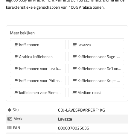
karakteristieke eigenschappen van 100% Arabica bonen.
Meer bekijken
Koffiebonen
Lavazza
Arabica koffiebonen
Koffiebonen voor Sage-koffiemachines
Koffiebonen voor Jura koffiemachine
Koffiebonen voor De'Longhi koffiemachine
Koffiebonen voor Philips koffiemachine
Koffiebonen voor Krups koffiemachine
koffiebonen voor Siemens koffiemachine
Medium roast
Meer
Sku
CDJ-LAVESPBARPERF1KG
Informatie
Merk
Lavazza
EAN
8000070025035