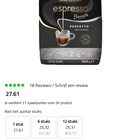
18
Reviews
Schrijf een review
27.61
Je verdient 27 spaarpunten voor dit product
Kies het aantal stuks:
6 stuks
12 stuks
1 stuk
25,32
25,31
27,61
151,92
303,72