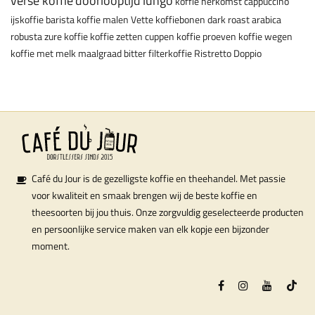
verse koffie
doorlooptijd
lungo
koffie herkomst
cappuccino
ijskoffie
barista
koffie malen
Vette koffiebonen
dark roast
arabica
robusta
zure koffie
koffie zetten
cuppen
koffie proeven
koffie wegen
koffie met melk
maalgraad
bitter
filterkoffie
Ristretto
Doppio
Café du Jour is de gezelligste koffie en theehandel. Met passie
voor kwaliteit en smaak brengen wij de beste koffie en
theesoorten bij jou thuis. Onze zorgvuldig geselecteerde producten
en persoonlijke service maken van elk kopje een bijzonder
moment.