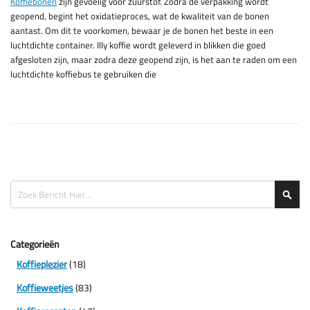
Koffiebonen
zijn gevoelig voor zuurstof. Zodra de verpakking wordt
geopend, begint het oxidatieproces, wat de kwaliteit van de bonen
aantast. Om dit te voorkomen, bewaar je de bonen het beste in een
luchtdichte container. Illy koffie wordt geleverd in blikken die goed
afgesloten zijn, maar zodra deze geopend zijn, is het aan te raden om een
luchtdichte koffiebus te gebruiken die
Zoeken
Zoe
Categorieën
Koffieplezier
(18)
Koffieweetjes
(83)