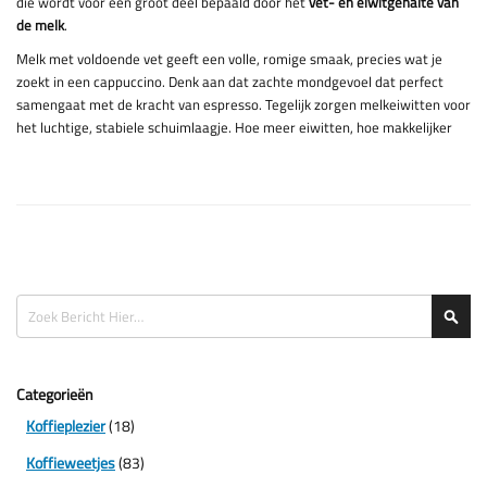
die wordt voor een groot deel bepaald door het
vet- en eiwitgehalte van
de melk
.
Melk met voldoende vet geeft een volle, romige smaak, precies wat je
zoekt in een cappuccino. Denk aan dat zachte mondgevoel dat perfect
samengaat met de kracht van espresso. Tegelijk zorgen melkeiwitten voor
het luchtige, stabiele schuimlaagje. Hoe meer eiwitten, hoe makkelijker
Zoeken
Zoe
Categorieën
Koffieplezier
(18)
Koffieweetjes
(83)