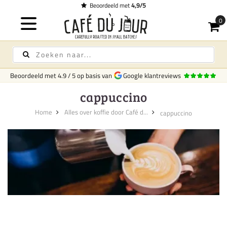
Beoordeeld met
4,9/5
Beoordeeld met
4.9
/
5
op basis van
Google klantreviews
cappuccino
Home
Alles over koffie door Café d...
cappuccino