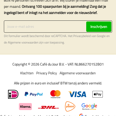
80976 personen schreven zich al in. Wij sturen je maximaal één mail
per maand.
Ontvang 100 spaarpunten bij je aanmelding! Zorg dat je
ingelogd bent of inlogt na het aanmelden voor de nieuwsbrief.
Inschrijven
Dit formulier wordt beschermd door reCAPTCHA. Het
Privacybeleid
van Google en
de
Algemene voorwaarden
zijn van toepassing.
Copyright © 2026 Café du Jour B.V. - VAT: NL866270152B01
Klachten
Privacy Policy
Algemene voorwaarden
Alle prijzen in euro en inclusief BTW tenzij anders vermeld.