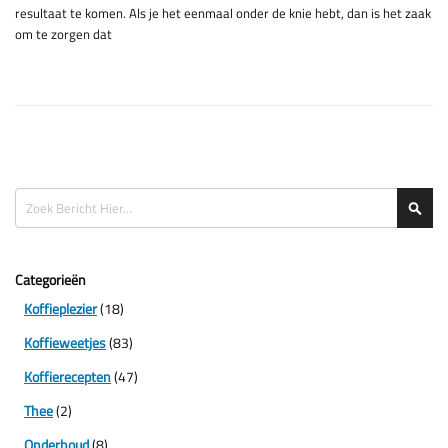
resultaat te komen. Als je het eenmaal onder de knie hebt, dan is het zaak
om te zorgen dat
Zoeken
Zoe
Categorieën
Koffieplezier
(18)
Koffieweetjes
(83)
Koffierecepten
(47)
Thee
(2)
Onderhoud
(8)