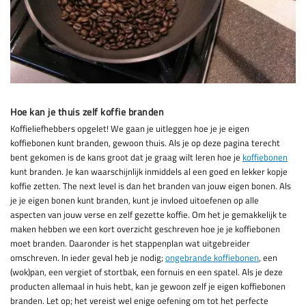
Hoe kan je thuis zelf koffie branden
Koffieliefhebbers opgelet! We gaan je uitleggen hoe je je eigen
koffiebonen kunt branden, gewoon thuis. Als je op deze pagina terecht
bent gekomen is de kans groot dat je graag wilt leren hoe je
koffiebonen
kunt branden. Je kan waarschijnlijk inmiddels al een goed en lekker kopje
koffie zetten. The next level is dan het branden van jouw eigen bonen. Als
je je eigen bonen kunt branden, kunt je invloed uitoefenen op alle
aspecten van jouw verse en zelf gezette koffie. Om het je gemakkelijk te
maken hebben we een kort overzicht geschreven hoe je je koffiebonen
moet branden. Daaronder is het stappenplan wat uitgebreider
omschreven. In ieder geval heb je nodig;
ongebrande koffiebonen
, een
(wok)pan, een vergiet of stortbak, een fornuis en een spatel. Als je deze
producten allemaal in huis hebt, kan je gewoon zelf je eigen koffiebonen
branden. Let op; het vereist wel enige oefening om tot het perfecte