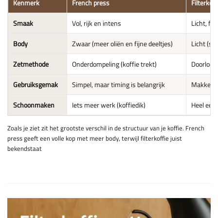
Kenmerk
French press
Filterkoff
Smaak
Vol, rijk en intens
Licht, fri
Body
Zwaar (meer oliën en fijne deeltjes)
Licht (sc
Zetmethode
Onderdompeling (koffie trekt)
Doorloop 
Gebruiksgemak
Simpel, maar timing is belangrijk
Makkelijk
Schoonmaken
Iets meer werk (koffiedik)
Heel eenv
Zoals je ziet zit het grootste verschil in de structuur van je koffie. French
press geeft een volle kop met meer body, terwijl filterkoffie juist
bekendstaat