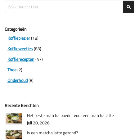
Zoeken
Zoe
Categorieën
Koffieplezier
(18)
Koffieweetjes
(83)
Koffierecepten
(47)
Thee
(2)
Onderhoud
(8)
Recente Berichten
Het beste matcha poeder voor een matcha latte
juli 20, 2026
Is een matcha latte gezond?