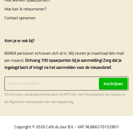
Hoe kan ik retourneren?
Contact opnemen
Kom je er ook bij?
80969 personen schreven zich al in. Wij sturen je maximaal één mail
per maand.
Ontvang 100 spaarpunten bij je aanmelding! Zorg dat je
ingelogd bent of inlogt na het aanmelden voor de nieuwsbrief.
Inschrijven
Dit formulier wordt beschermd door reCAPTCHA. Het
Privacybeleid
van Google en
de
Algemene voorwaarden
zijn van toepassing.
Copyright © 2026 Café du Jour B.V. - VAT: NL866270152B01