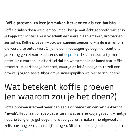
Koffie proeven: zo leer je smaken herkennen als een barista
Koffie drinken doen we allemaal, maar heb je ooit écht geproefd wat er in
je kopje zit? Achter elke slok schuilt een wereld aan smaken, aroma’s en
sensaties. Koffie proeven – ook wel cupping genoemd – is dé manier om
die wereld te ontdekken. Of je nu een nieuwsgierige beginner bent of al
jarenlang geniet van je ochtendshot
espresso
, je smaak kan altijd verder
ontwikkeld worden. In dit artikel duiken we samen in de kunst van koffie
proeven. Je leert hoe je het doet, waar je op let én hoe je thuis zelf een
proeverij organiseert. Klaar om je smaakpapillen wakker te schudden?
Wat betekent koffie proeven
(en waarom zou je het doen?)
Koffie proeven is zoveel meer dan een slok nemen en denken “lekker” of
“mwah”. Het draait om bewust ervaren wat er in je kopje gebeurt – met je
neus, je tong én je geheugen. Je let op geuren, smaken, mondgevoel en
zelfs hoe lang een smaak blijft hangen. Dit proces helpt je niet alleen om