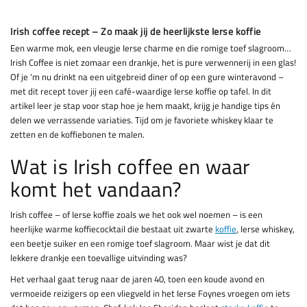
Irish coffee recept – Zo maak jij de heerlijkste Ierse koffie
Een warme mok, een vleugje Ierse charme en die romige toef slagroom…
Irish Coffee is niet zomaar een drankje, het is pure verwennerij in een glas!
Of je 'm nu drinkt na een uitgebreid diner of op een gure winteravond –
met dit recept tover jij een café-waardige Ierse koffie op tafel. In dit
artikel leer je stap voor stap hoe je hem maakt, krijg je handige tips én
delen we verrassende variaties. Tijd om je favoriete whiskey klaar te
zetten en de koffiebonen te malen.
Wat is Irish coffee en waar
komt het vandaan?
Irish coffee – of Ierse koffie zoals we het ook wel noemen – is een
heerlijke warme koffiecocktail die bestaat uit zwarte
koffie
, Ierse whiskey,
een beetje suiker en een romige toef slagroom. Maar wist je dat dit
lekkere drankje een toevallige uitvinding was?
Het verhaal gaat terug naar de jaren 40, toen een koude avond en
vermoeide reizigers op een vliegveld in het Ierse Foynes vroegen om iets