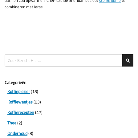
dat hen zou opwarmen. Chef-kok Joe Sheridan besloot
sterke koffie
te
combineren met Ierse
Zoeken
Zoe
Categorieën
Koffieplezier
(18)
Koffieweetjes
(83)
Koffierecepten
(47)
Thee
(2)
Onderhoud
(8)