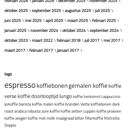
februari 2026
januari 2026
december 2025
november 2025
oktober 2025
september 2025
augustus 2025
juli 2025
juni 2025
mei 2025
april 2025
maart 2025
februari 2025
januari 2025
november 2024
oktober 2024
september 2024
oktober 2023
maart 2022
februari 2018
juli 2017
mei 2017
maart 2017
februari 2017
januari 2017
tags
espresso
koffiebonen
gemalen koffie
koffie
verse koffie
doorlooptijd
lungo
koffie herkomst
cappuccino
ijskoffie
barista
koffie malen
koffie branden
Vette koffiebonen
dark
roast
arabica
robusta
zure koffie
koffie zetten
cuppen
koffie proeven
koffie wegen
koffie met melk
maalgraad
bitter
filterkoffie
Ristretto
Doppio