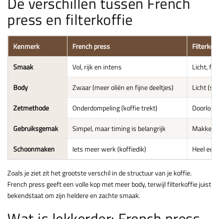
De verschillen tussen French
press en filterkoffie
Kenmerk
French press
Filterkoff
Smaak
Vol, rijk en intens
Licht, fri
Body
Zwaar (meer oliën en fijne deeltjes)
Licht (sc
Zetmethode
Onderdompeling (koffie trekt)
Doorloop 
Gebruiksgemak
Simpel, maar timing is belangrijk
Makkelijk
Schoonmaken
Iets meer werk (koffiedik)
Heel eenv
Zoals je ziet zit het grootste verschil in de structuur van je koffie.
French press geeft een volle kop met meer body, terwijl filterkoffie juist
bekendstaat om zijn heldere en zachte smaak.
Wat is lekkerder: French press