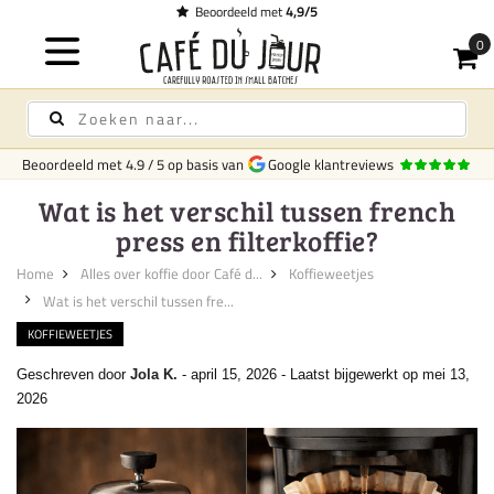
et
4,9/5
Beoordeeld met
4.9
/
5
op basis van
Google klantreviews
Wat is het verschil tussen french
press en filterkoffie?
Home
Alles over koffie door Café d...
Koffieweetjes
Wat is het verschil tussen fre...
KOFFIEWEETJES
Geschreven door
Jola K.
-
april 15, 2026
-
Laatst bijgewerkt op mei 13,
2026