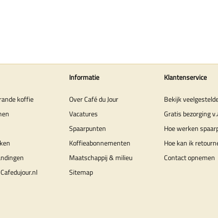
Informatie
Klantenservice
rande koffie
Over Café du Jour
Bekijk veelgesteld
nen
Vacatures
Gratis bezorging v.
Spaarpunten
Hoe werken spaar
ken
Koffieabonnementen
Hoe kan ik retourn
andingen
Maatschappij & milieu
Contact opnemen
Cafedujour.nl
Sitemap