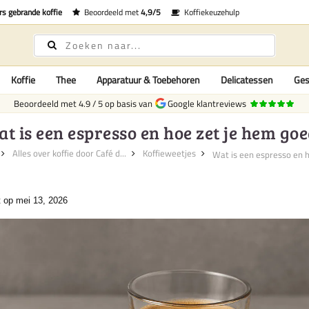
rs gebrande koffie
Beoordeeld met
4,9/5
Koffiekeuzehulp
Koffie
Thee
Apparatuur & Toebehoren
Delicatessen
Ges
Beoordeeld met
4.9
/
5
op basis van
Google klantreviews
t is een espresso en hoe zet je hem go
Alles over koffie door Café d...
Koffieweetjes
t op mei 13, 2026