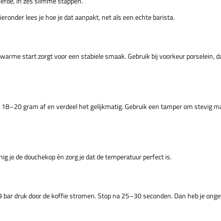
iefde, in zes slimme stappen.
eronder lees je hoe je dat aanpakt, net als een echte barista.
arme start zorgt voor een stabiele smaak. Gebruik bij voorkeur porselein, d
'n 18–20 gram af en verdeel het gelijkmatig. Gebruik een tamper om stevig m
inig je de douchekop én zorg je dat de temperatuur perfect is.
er 9 bar druk door de koffie stromen. Stop na 25–30 seconden. Dan heb je ong