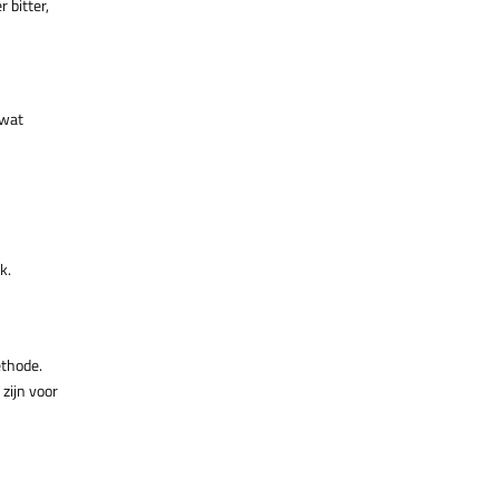
 bitter,
 wat
k.
ethode.
 zijn voor