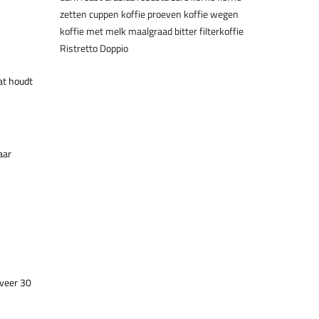
zetten
cuppen
koffie proeven
koffie wegen
koffie met melk
maalgraad
bitter
filterkoffie
Ristretto
Doppio
at houdt
aar
eveer 30