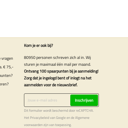
Kom je er ook bij?
80950 personen schreven zich al in. Wij
e vragen
sturen je maximaal één mail per maand.
a. € 75,-
Ontvang 100 spaarpunten bij je aanmelding!
punten?
Zorg dat je ingelogd bent of inlogt na het
eren?
aanmelden voor de nieuwsbrief.
Inschrijven
Dit formulier wordt beschermd door reCAPTCHA.
Het
Privacybeleid
van Google en de
Algemene
voorwaarden
zijn van toepassing.