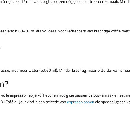
en (ongeveer 15 ml), wat zorgt voor een nóg geconcentreerdere smaak. Minder
er je zo’n 60–80 ml drank. Ideaal voor liefhebbers van krachtige koffie met
.
esso, met meer water (tot 60 ml). Minder krachtig, maar bitterder van smaa
n?
, volle espresso heb je koffiebonen nodig die passen bij jouw smaak en zetm
Bij Café du Jour vind je een selectie van
espresso bonen
die speciaal geschikt