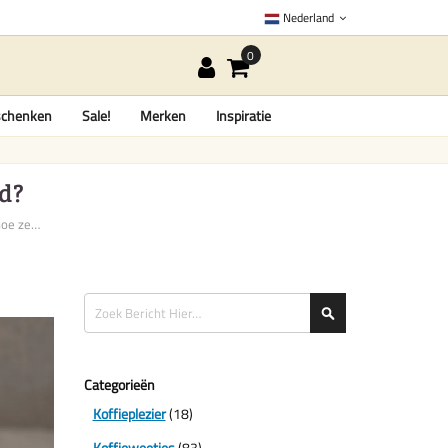
Nederland
chenken
Sale!
Merken
Inspiratie
ed?
Wat is een espresso en hoe zet...
Zoeken
Zoeken
Categorieën
Koffieplezier
(18)
Koffieweetjes
(83)