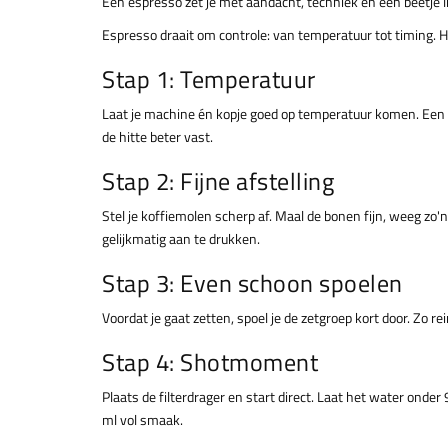
Een espresso zet je met aandacht, techniek en een beetje l
Espresso draait om controle: van temperatuur tot timing. Hi
Stap 1: Temperatuur
Laat je machine én kopje goed op temperatuur komen. Een w
de hitte beter vast.
Stap 2: Fijne afstelling
Stel je koffiemolen scherp af. Maal de bonen fijn, weeg zo
gelijkmatig aan te drukken.
Stap 3: Even schoon spoelen
Voordat je gaat zetten, spoel je de zetgroep kort door. Zo re
Stap 4: Shotmoment
Plaats de filterdrager en start direct. Laat het water ond
ml vol smaak.