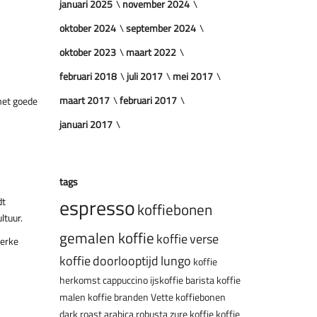
januari 2025
november 2024
oktober 2024
september 2024
oktober 2023
maart 2022
februari 2018
juli 2017
mei 2017
maart 2017
februari 2017
 met goede
januari 2017
tags
espresso
dt
koffiebonen
ltuur.
gemalen koffie
koffie
verse
terke
koffie
doorlooptijd
lungo
koffie
herkomst
cappuccino
ijskoffie
barista
koffie
malen
koffie branden
Vette koffiebonen
dark roast
arabica
robusta
zure koffie
koffie