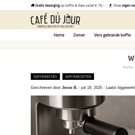
Gratis bezorging
op koffie & thee vanaf € 75,-
Onze
eigen ve
Home
Zomer
Vers gebrande koffie
Wa
Home
KOFFIEWEETJES
KOFFIERECEPTEN
Geschreven door
Jesse B.
-
juli 18, 2025
-
Laatst bijgewerk