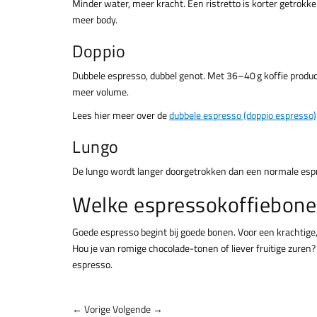
Minder water, meer kracht. Een ristretto is korter getrokk
meer body.
Doppio
Dubbele espresso, dubbel genot. Met 36–40 g koffie produce
meer volume.
Lees hier meer over de
dubbele espresso (doppio espresso)
Lungo
De lungo wordt langer doorgetrokken dan een normale espr
Welke espressokoffiebone
Goede espresso begint bij goede bonen. Voor een krachtige
Hou je van romige chocolade-tonen of liever fruitige zuren? 
espresso.
← Vorige
Volgende →