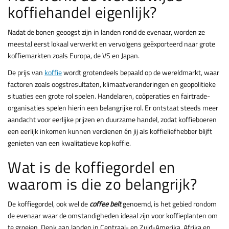
koffiehandel eigenlijk?
Nadat de bonen geoogst zijn in landen rond de evenaar, worden ze
meestal eerst lokaal verwerkt en vervolgens geëxporteerd naar grote
koffiemarkten zoals Europa, de VS en Japan.
De prijs van
koffie
wordt grotendeels bepaald op de wereldmarkt, waar
factoren zoals oogstresultaten, klimaatveranderingen en geopolitieke
situaties een grote rol spelen. Handelaren, coöperaties en fairtrade-
organisaties spelen hierin een belangrijke rol. Er ontstaat steeds meer
aandacht voor eerlijke prijzen en duurzame handel, zodat koffieboeren
een eerlijk inkomen kunnen verdienen én jij als koffieliefhebber blijft
genieten van een kwalitatieve kop koffie.
Wat is de koffiegordel en
waarom is die zo belangrijk?
De koffiegordel, ook wel de
coffee belt
genoemd, is het gebied rondom
de evenaar waar de omstandigheden ideaal zijn voor koffieplanten om
te groeien. Denk aan landen in Centraal- en Zuid-Amerika, Afrika en