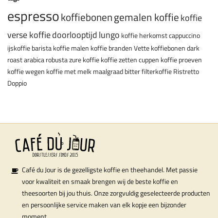
espresso
koffiebonen
gemalen koffie
koffie
verse koffie
doorlooptijd
lungo
koffie herkomst
cappuccino
ijskoffie
barista
koffie malen
koffie branden
Vette koffiebonen
dark
roast
arabica
robusta
zure koffie
koffie zetten
cuppen
koffie proeven
koffie wegen
koffie met melk
maalgraad
bitter
filterkoffie
Ristretto
Doppio
Café du Jour is de gezelligste koffie en theehandel. Met passie
voor kwaliteit en smaak brengen wij de beste koffie en
theesoorten bij jou thuis. Onze zorgvuldig geselecteerde producten
en persoonlijke service maken van elk kopje een bijzonder
moment.