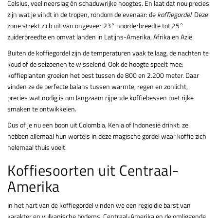
Celsius, veel neerslag én schaduwrijke hoogtes. En laat dat nou precies
zijn wat je vindt in de tropen, rondom de evenaar: de
koffiegordel
. Deze
zone strekt zich uit van ongeveer 23° noorderbreedte tot 25°
zuiderbreedte en omvat landen in Latijns-Amerika, Afrika en Azië.
Buiten de koffiegordel zijn de temperaturen vaak te laag, de nachten te
koud of de seizoenen te wisselend. Ook de hoogte speelt mee:
koffieplanten groeien het best tussen de 800 en 2.200 meter. Daar
vinden ze de perfecte balans tussen warmte, regen en zonlicht,
precies wat nodig is om langzaam rijpende koffiebessen met rijke
smaken te ontwikkelen.
Dus of je nu een boon uit Colombia, Kenia of Indonesië drinkt: ze
hebben allemaal hun wortels in deze magische gordel waar koffie zich
helemaal thuis voelt.
Koffiesoorten uit Centraal-
Amerika
In het hart van de koffiegordel vinden we een regio die barst van
karakter en vulkanische bodems: Centraal-Amerika en de omliggende