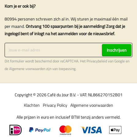
Kom je er ook bij?
80994 personen schreven zich al in. Wij sturen je maximaal één mail
per maand.
Ontvang 100 spaarpunten bij je aanmelding! Zorg dat je
ingelogd bent of inlogt na het aanmelden voor de nieuwsbrief.
Inschrijven
Dit formulier wordt beschermd door reCAPTCHA. Het
Privacybeleid
van Google en
de
Algemene voorwaarden
zijn van toepassing.
Copyright © 2026 Café du Jour B.V. - VAT: NL866270152B01
Klachten
Privacy Policy
Algemene voorwaarden
Alle prijzen in euro en inclusief BTW tenzij anders vermeld.