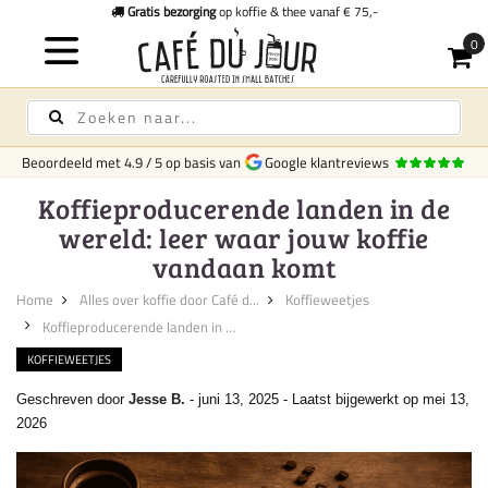
Gratis bezorging
op koffie & thee vanaf € 75,-
Beoordeeld met
4.9
/
5
op basis van
Google klantreviews
Koffieproducerende landen in de
wereld: leer waar jouw koffie
vandaan komt
Home
Alles over koffie door Café d...
Koffieweetjes
Koffieproducerende landen in d...
KOFFIEWEETJES
Geschreven door
Jesse B.
-
juni 13, 2025
-
Laatst bijgewerkt op mei 13,
2026