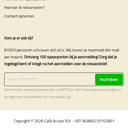
Hoe kan ik retourneren?
Contact opnemen
Kom je er ook bij?
81053 personen schreven zich al in. Wij sturen je maximaal één mail
per maand.
Ontvang 100 spaarpunten bij je aanmelding! Zorg dat je
ingelogd bent of inlogt na het aanmelden voor de nieuwsbrief.
Inschrijven
Dit formulier wordt beschermd door reCAPTCHA. Het
Privacybeleid
van Google en
de
Algemene voorwaarden
zijn van toepassing.
Copyright © 2026 Café du Jour B.V. - VAT: NL866270152B01