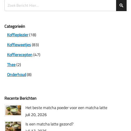
Zoeken
Zoe
Categorieën
Koffieplezier
(18)
Koffieweetjes
(83)
Koffierecepten
(47)
Thee
(2)
Onderhoud
(8)
Recente Berichten
Het beste matcha poeder voor een matcha latte
juli 20, 2026
Is een matcha latte gezond?
juli 17, 2026