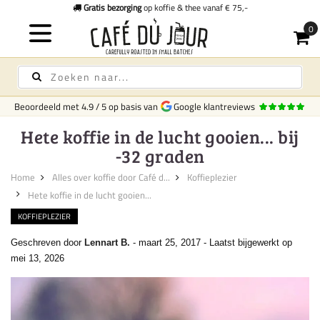
Gratis bezorging
op koffie & thee vanaf € 75,-
Beoordeeld met
4.9
/
5
op basis van
Google klantreviews
Hete koffie in de lucht gooien... bij
-32 graden
Home
Alles over koffie door Café d...
Koffieplezier
Hete koffie in de lucht gooien...
KOFFIEPLEZIER
Geschreven door
Lennart B.
-
maart 25, 2017
-
Laatst bijgewerkt op
mei 13, 2026