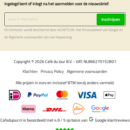
ingelogd bent of inlogt na het aanmelden voor de nieuwsbrief.
Inschrijven
Dit formulier wordt beschermd door reCAPTCHA. Het
Privacybeleid
van Google en
de
Algemene voorwaarden
zijn van toepassing.
Copyright © 2026 Café du Jour B.V. - VAT: NL866270152B01
Klachten
Privacy Policy
Algemene voorwaarden
Alle prijzen in euro en inclusief BTW tenzij anders vermeld.
Cafedujour.nl is beoordeeld met 4.9 / 5
op basis van
Google klantreviews