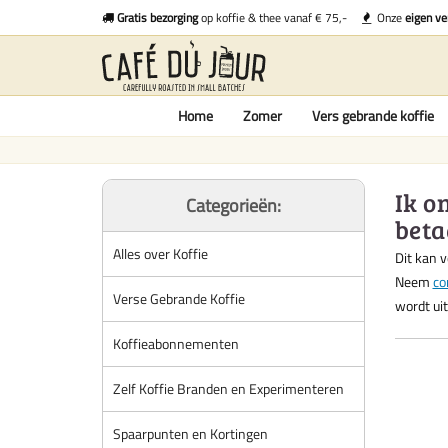
Gratis bezorging
op koffie & thee vanaf € 75,-
Onze
eigen ve
Home
Zomer
Vers gebrande koffie
Ik o
Categorieën:
beta
Alles over Koffie
Dit kan v
Neem
co
Verse Gebrande Koffie
wordt uit
Koffieabonnementen
Zelf Koffie Branden en Experimenteren
Spaarpunten en Kortingen