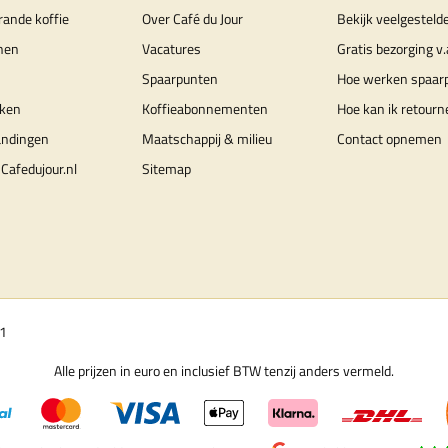
rande koffie
Over Café du Jour
Bekijk veelgesteld
nen
Vacatures
Gratis bezorging v.
Spaarpunten
Hoe werken spaar
ken
Koffieabonnementen
Hoe kan ik retourn
andingen
Maatschappij & milieu
Contact opnemen
Cafedujour.nl
Sitemap
01
Alle prijzen in euro en inclusief BTW tenzij anders vermeld.