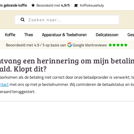
rs gebrande koffie
Beoordeeld met
4,9/5
Koffiekeuzehulp
Koffie
Thee
Apparatuur & Toebehoren
Delicatessen
Ges
Beoordeeld met
4.9
/
5
op basis van
Google klantreviews
ntvang een herinnering om mijn betaling
ald. Klopt dit?
oorkomen als de betaling niet correct door onze betaalprovider is verwerkt, t
ntact
met ons op met je bestelnummer. Wij controleren de betaalstatus en los
eraard teruggestort.