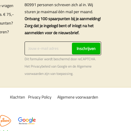
80991 personen schreven zich al in. Wij
e vragen
sturen je maximaal één mail per maand.
a. € 75,-
Ontvang 100 spaarpunten bij je aanmelding!
punten?
Zorg dat je ingelogd bent of inlogt na het
eren?
aanmelden voor de nieuwsbrief.
Inschrijven
Dit formulier wordt beschermd door reCAPTCHA.
Het
Privacybeleid
van Google en de
Algemene
voorwaarden
zijn van toepassing.
Klachten
Privacy Policy
Algemene voorwaarden