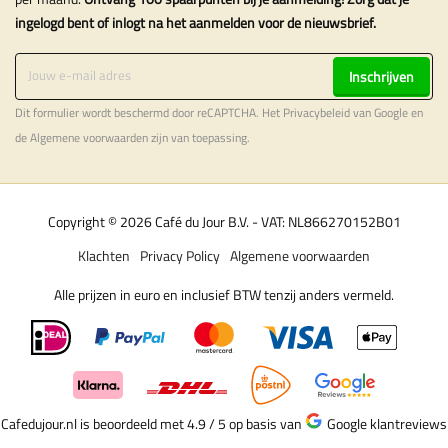
ingelogd bent of inlogt na het aanmelden voor de nieuwsbrief.
Inschrijven
Dit formulier wordt beschermd door reCAPTCHA. Het
Privacybeleid
van Google en
de
Algemene voorwaarden
zijn van toepassing.
Copyright © 2026 Café du Jour B.V. - VAT: NL866270152B01
Klachten
Privacy Policy
Algemene voorwaarden
Alle prijzen in euro en inclusief BTW tenzij anders vermeld.
Cafedujour.nl is beoordeeld met 4.9 / 5
op basis van
Google klantreviews