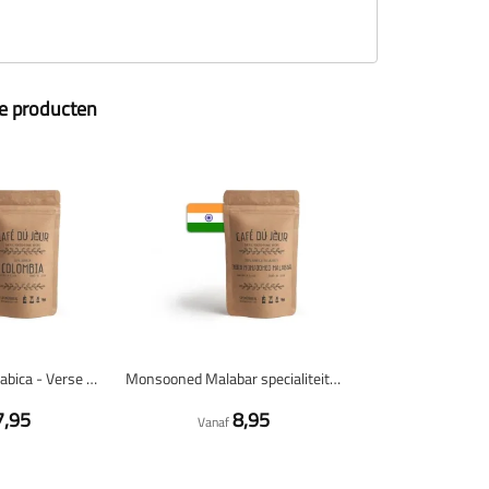
ze producten
Colombia 100% arabica - Verse koffiebonen
Monsooned Malabar specialiteit 100% arabica - Verse koffiebonen
7,95
8,95
Vanaf