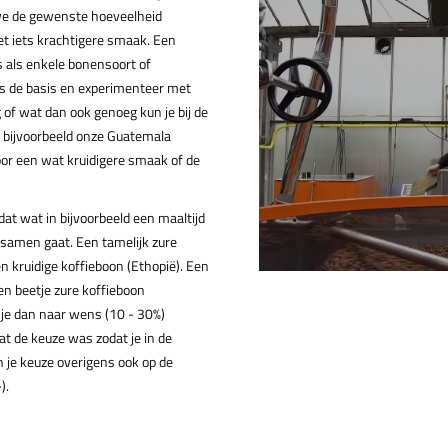
 we de gewenste hoeveelheid
et iets krachtigere smaak. Een
s als enkele bonensoort of
ls de basis en experimenteer met
ig of wat dan ook genoeg kun je bij de
nt bijvoorbeeld onze Guatemala
oor een wat kruidigere smaak of de
 dat wat in bijvoorbeeld een maaltijd
 samen gaat. Een tamelijk zure
kruidige koffieboon (Ethopië). Een
en beetje zure koffieboon
 je dan naar wens (10 - 30%)
at de keuze was zodat je in de
 je keuze overigens ook op de
).