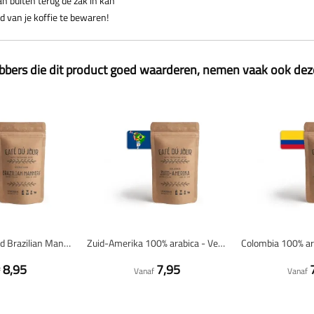
n buiten terug de zak in kan
 van je koffie te bewaren!
ebbers die dit product goed waarderen, nemen vaak ook de
Bregman's Blend Brazilian Manners - Verse koffiebonen
Zuid-Amerika 100% arabica - Verse koffiebonen
8,95
7,95
f
Vanaf
Vanaf