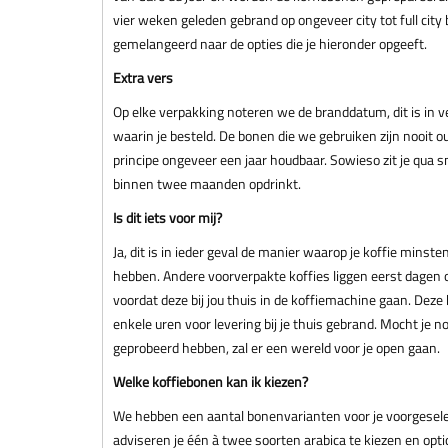
vier weken geleden gebrand op ongeveer city tot full cit
gemelangeerd naar de opties die je hieronder opgeeft.
Extra vers
Op elke verpakking noteren we de branddatum, dit is in v
waarin je besteld. De bonen die we gebruiken zijn nooit ou
principe ongeveer een jaar houdbaar. Sowieso zit je qua s
binnen twee maanden opdrinkt.
Is dit iets voor mij?
Ja, dit is in ieder geval de manier waarop je koffie mins
hebben. Andere voorverpakte koffies liggen eerst dagen
voordat deze bij jou thuis in de koffiemachine gaan. Deze
enkele uren voor levering bij je thuis gebrand. Mocht je n
geprobeerd hebben, zal er een wereld voor je open gaan.
Welke koffiebonen kan ik kiezen?
We hebben een aantal bonenvarianten voor je voorgeselec
adviseren je één à twee soorten arabica te kiezen en opti