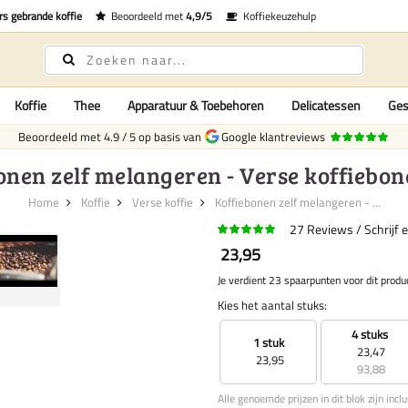
rs gebrande koffie
Beoordeeld met
4,9/5
Koffiekeuzehulp
Koffie
Thee
Apparatuur & Toebehoren
Delicatessen
Ges
Beoordeeld met
4.9
/
5
op basis van
Google klantreviews
onen zelf melangeren - Verse koffiebone
Home
Koffie
Verse koffie
Koffiebonen zelf melangeren - ...
27
Reviews
Schrijf 
23,95
Je verdient 23 spaarpunten voor dit produ
Kies het aantal stuks:
4 stuks
1 stuk
23,47
23,95
93,88
Alle genoemde prijzen in dit blok zijn incl