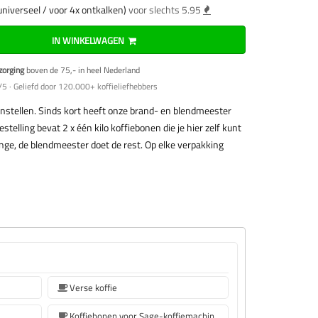
universeel / voor 4x ontkalken)
voor slechts 5.95
IN WINKELWAGEN
zorging
boven de 75,- in heel Nederland
5 · Geliefd door 120.000+ koffieliefhebbers
nstellen. Sinds kort heeft onze brand- en blendmeester
stelling bevat 2 x één kilo koffiebonen die je hier zelf kunt
nge, de blendmeester doet de rest. Op elke verpakking
Verse koffie
Koffiebonen voor Sage-koffiemachines