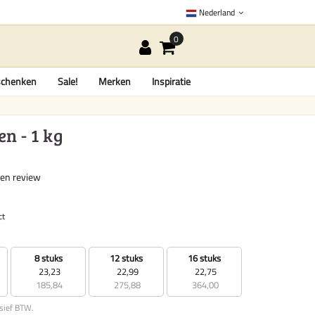
Nederland
chenken
Sale!
Merken
Inspiratie
n - 1 kg
een review
ct
8 stuks
12 stuks
16 stuks
23,23
22,99
22,75
185,84
275,88
364,00
usief BTW.