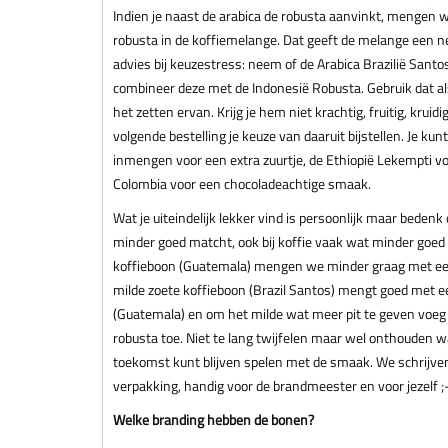
Indien je naast de arabica de robusta aanvinkt, mengen
robusta in de koffiemelange. Dat geeft de melange een n
advies bij keuzestress: neem of de Arabica Brazilië Santo
combineer deze met de Indonesië Robusta. Gebruik dat a
het zetten ervan. Krijg je hem niet krachtig, fruitig, kruid
volgende bestelling je keuze van daaruit bijstellen. Je ku
inmengen voor een extra zuurtje, de Ethiopië Lekempti v
Colombia voor een chocoladeachtige smaak.
Wat je uiteindelijk lekker vind is persoonlijk maar bedenk
minder goed matcht, ook bij koffie vaak wat minder goed
koffieboon (Guatemala) mengen we minder graag met een 
milde zoete koffieboon (Brazil Santos) mengt goed met e
(Guatemala) en om het milde wat meer pit te geven voeg
robusta toe. Niet te lang twijfelen maar wel onthouden w
toekomst kunt blijven spelen met de smaak. We schrijven
verpakking, handig voor de brandmeester en voor jezelf ;-
Welke branding hebben de bonen?