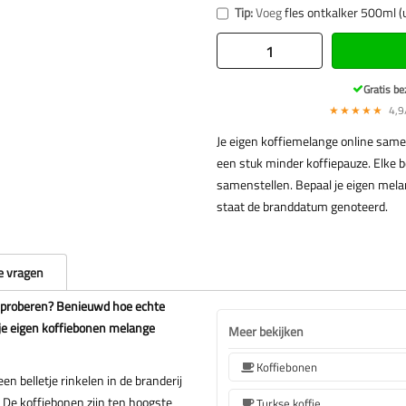
Tip:
Voeg
fles ontkalker 500ml (
Gratis be
★★★★★
4,9/
Je eigen koffiemelange online same
een stuk minder koffiepauze. Elke be
samenstellen. Bepaal je eigen mela
staat de branddatum genoteerd.
e vragen
en proberen? Benieuwd hoe echte
je eigen koffiebonen melange
Meer bekijken
Koffiebonen
en belletje rinkelen in de branderij
 De koffiebonen zijn ten hoogste
Turkse koffie