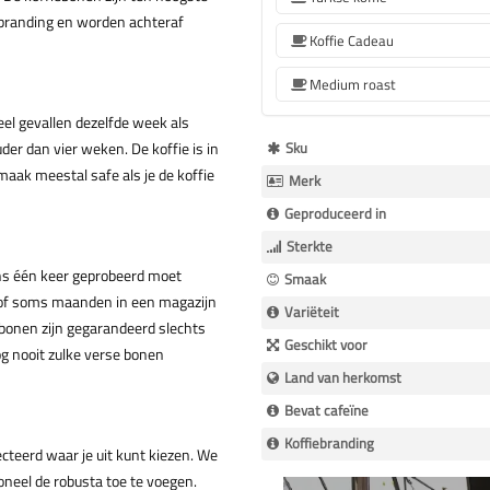
y branding en worden achteraf
Koffie Cadeau
Medium roast
eel gevallen dezelfde week als
Meer
der dan vier weken. De koffie is in
Sku
Informatie
maak meestal safe als je de koffie
Merk
Geproduceerd in
Sterkte
tens één keer geprobeerd moet
Smaak
 of soms maanden in een magazijn
Variëteit
 bonen zijn gegarandeerd slechts
Geschikt voor
og nooit zulke verse bonen
Land van herkomst
Bevat cafeïne
Koffiebranding
teerd waar je uit kunt kiezen. We
oneel de robusta toe te voegen.