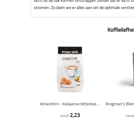
lucht uit de zak kunnen ontsnappen zonder dat er lucht va
stromen. Zo doen we er alles aan om de optimale versheid
Koffieliefh
Amarettini - Italiaanse bitterkoekjes - 200 gram
2,23
Vanaf
Vana