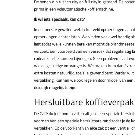
De bonen zijn tussen city en full city in gebrand. De bone
prima in een volautomatische koffiemachine.
Ik wil iets speciaals, kan dat?
In de meeste gevallen wel. In het veld opmerkingen aan 
opmerkingen achter laten. We vinden vaak wel handig al
laat zodat we je kunnen bereiken mocht de brandmeester
verzoek. Een voorbeeld van een verzoek dat regelmatig 
cadeaukaartje kunnen bijvoegen. Geen probleem, laat ev
wie de gelukkige ontvanger is. We maken hem dan éxtra 
extra kosten natuurlijk, zoals je gewend bent. Verder wi
verpakking. Kunnen we ook regelen door middel van een st
duidelijk mogelijk te zijn.
Hersluitbare koffieverpak
De Café du Jour bonen zitten altijd in een speciale herslui
voorzien van een speciale hersluitbare rand zodat je de kof
verpakken. Op de voorkant van elke zak zit een ventiel, di