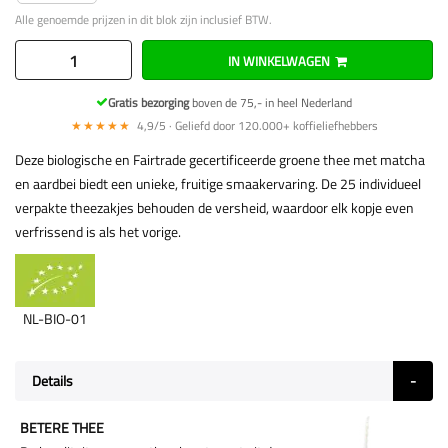
Alle genoemde prijzen in dit blok zijn inclusief BTW.
IN WINKELWAGEN
Gratis bezorging
boven de 75,- in heel Nederland
★★★★★
4,9/5 · Geliefd door 120.000+ koffieliefhebbers
Deze biologische en Fairtrade gecertificeerde groene thee met matcha
en aardbei biedt een unieke, fruitige smaakervaring. De 25 individueel
verpakte theezakjes behouden de versheid, waardoor elk kopje even
verfrissend is als het vorige.
NL-BIO-01
Details
BETERE THEE