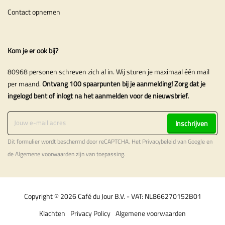
Contact opnemen
Kom je er ook bij?
80968 personen schreven zich al in. Wij sturen je maximaal één mail
per maand.
Ontvang 100 spaarpunten bij je aanmelding! Zorg dat je
ingelogd bent of inlogt na het aanmelden voor de nieuwsbrief.
Inschrijven
Dit formulier wordt beschermd door reCAPTCHA. Het
Privacybeleid
van Google en
de
Algemene voorwaarden
zijn van toepassing.
Copyright © 2026 Café du Jour B.V. - VAT: NL866270152B01
Klachten
Privacy Policy
Algemene voorwaarden