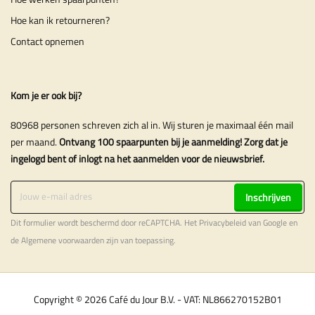
Hoe kan ik retourneren?
Contact opnemen
Kom je er ook bij?
80968 personen schreven zich al in. Wij sturen je maximaal één mail
per maand.
Ontvang 100 spaarpunten bij je aanmelding! Zorg dat je
ingelogd bent of inlogt na het aanmelden voor de nieuwsbrief.
Inschrijven
Dit formulier wordt beschermd door reCAPTCHA. Het
Privacybeleid
van Google en
de
Algemene voorwaarden
zijn van toepassing.
Copyright © 2026 Café du Jour B.V. - VAT: NL866270152B01