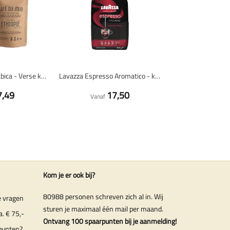
Ethiopië 100% arabica - Verse koffiebonen
Lavazza Espresso Aromatico - koffiebonen - 1 kilo
7,49
17,50
Vanaf
Kom je er ook bij?
80988 personen schreven zich al in. Wij
e vragen
sturen je maximaal één mail per maand.
a. € 75,-
Ontvang 100 spaarpunten bij je aanmelding!
punten?