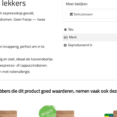
 lekkers
Meer bekijken
el: espressokop gevuld,
Delicatessen
egdromen. Geen franje — twee
Meer
Sku
Informatie
Merk
Geproduceerd in
 knapperig, perfect om in te
g en zoet, ideaal als tussendoortje.
 espresso- of cappuccinobonen.
 met notenallergie.
ebbers die dit product goed waarderen, nemen vaak ook de