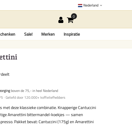
Nederland
chenken
Sale!
Merken
Inspiratie
ttini
rdeelt
zorging
boven de 75,- in heel Nederland
5 · Geliefd door 120.000+ koffieliefhebbers
s met deze klassieke combinatie. Knapperige Cantuccini
htige Amarettini bittermandel-koekjes — samen
presso. Pakket bevat: Cantuccini (175g) en Amarettini