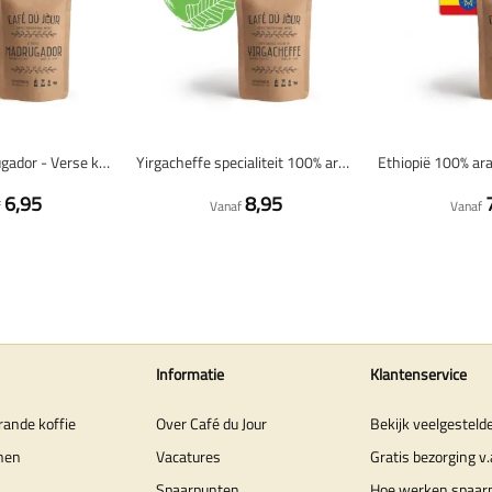
Espresso Madrugador - Verse koffiebonen
Yirgacheffe specialiteit 100% arabica - Verse koffiebonen
6,95
8,95
f
Vanaf
Vanaf
Informatie
Klantenservice
rande koffie
Over Café du Jour
Bekijk veelgesteld
nen
Vacatures
Gratis bezorging v.
Spaarpunten
Hoe werken spaar