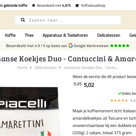
rs gebrande koffie
Beoordeeld met
4,9/5
Koffiekeuzehulp
Koffie
Thee
Apparatuur & Toebehoren
Delicatessen
Ges
Beoordeeld met
4.9
/
5
op basis van
Google klantreviews
iaanse Koekjes Duo - Cantuccini & Amare
Home
Delicatessen
Italiaanse Koekjes Duo - Cantu...
Wees de eerste die dit product beoo
5,25
5,02
Gratis be
★★★★★
4,9/
Maak je koffiemoment écht Italiaan
amandelkoekjes uit Toscane en luc
onweerstaanbaar bij een dubbele es
(200g). 2 zakjes, totaal 375 gram.