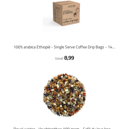
100% arabica Ethiopië - Single Serve Coffee Drip Bags - 14 stuks
8,99
Vanaf
Royal winter - Vruchtenthee 100 gram - Café du Jour losse thee