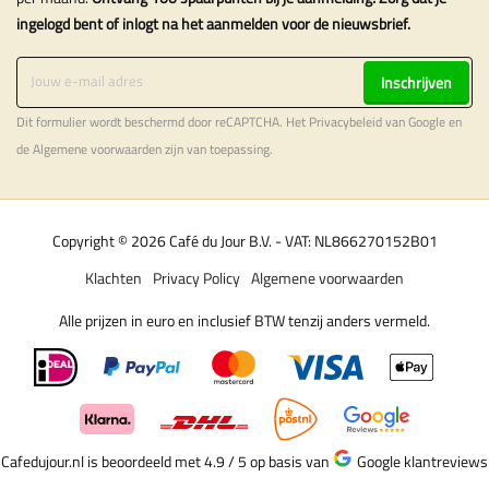
ingelogd bent of inlogt na het aanmelden voor de nieuwsbrief.
Inschrijven
Dit formulier wordt beschermd door reCAPTCHA. Het
Privacybeleid
van Google en
de
Algemene voorwaarden
zijn van toepassing.
Copyright © 2026 Café du Jour B.V. - VAT: NL866270152B01
Klachten
Privacy Policy
Algemene voorwaarden
Alle prijzen in euro en inclusief BTW tenzij anders vermeld.
Cafedujour.nl is beoordeeld met 4.9 / 5
op basis van
Google klantreviews