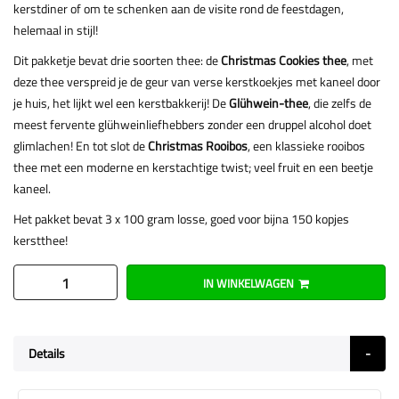
kerstdiner of om te schenken aan de visite rond de feestdagen,
helemaal in stijl!
Dit pakketje bevat drie soorten thee: de
Christmas Cookies thee
, met
deze thee verspreid je de geur van verse kerstkoekjes met kaneel door
je huis, het lijkt wel een kerstbakkerij! De
Glühwein-thee
, die zelfs de
meest fervente glühweinliefhebbers zonder een druppel alcohol doet
glimlachen! En tot slot de
Christmas Rooibos
, een klassieke rooibos
thee met een moderne en kerstachtige twist; veel fruit en een beetje
kaneel.
Het pakket bevat 3 x 100 gram losse, goed voor bijna 150 kopjes
kerstthee!
IN WINKELWAGEN
Details