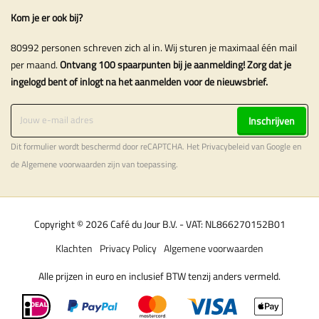
Kom je er ook bij?
80992 personen schreven zich al in. Wij sturen je maximaal één mail
per maand.
Ontvang 100 spaarpunten bij je aanmelding! Zorg dat je
ingelogd bent of inlogt na het aanmelden voor de nieuwsbrief.
Inschrijven
Dit formulier wordt beschermd door reCAPTCHA. Het
Privacybeleid
van Google en
de
Algemene voorwaarden
zijn van toepassing.
Copyright © 2026 Café du Jour B.V. - VAT: NL866270152B01
Klachten
Privacy Policy
Algemene voorwaarden
Alle prijzen in euro en inclusief BTW tenzij anders vermeld.