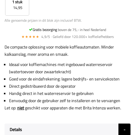
1 stuk
14,95
Alle genoemde prijzen in dit blok zijn inclusief BTW.
Gratis bezorging
boven de 75,- in heel Nederland
★★★★★
4,9/5 · Geliefd door 120.000+ koffieliefhebbers
De compacte oplossing voor mobiele koffieautomaten. Minder
kalkaanslag, meer aroma en smaak.
Ideaal voor koffiemachines met ingebouwd waterreservoir
(watertoevoer door zwaartekracht)
Goed voor de eindafrekening: lagere bedrijfs- en servicekosten
Direct gedistribueerd door de operator
Handig direct in het waterreservoir te gebruiken
Eenvoudig door de gebruiker zelf te installeren en te vervangen
Let op:
niet
geschikt voor apparaten die met Brita Intenza werken.
Details