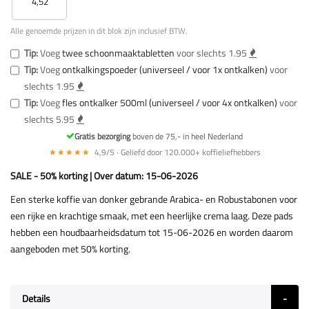
4,52
Alle genoemde prijzen in dit blok zijn inclusief BTW.
Tip:
Voeg
twee schoonmaaktabletten
voor slechts 1.95
Tip:
Voeg
ontkalkingspoeder (universeel / voor 1x ontkalken)
voor
slechts 1.95
Tip:
Voeg
fles ontkalker 500ml (universeel / voor 4x ontkalken)
voor
slechts 5.95
Gratis bezorging
boven de 75,- in heel Nederland
★★★★★
4,9/5 · Geliefd door 120.000+ koffieliefhebbers
SALE - 50% korting | Over datum: 15-06-2026
Een sterke koffie van donker gebrande Arabica- en Robustabonen voor
een rijke en krachtige smaak, met een heerlijke crema laag. Deze pads
hebben een houdbaarheidsdatum tot 15-06-2026 en worden daarom
aangeboden met 50% korting.
Details