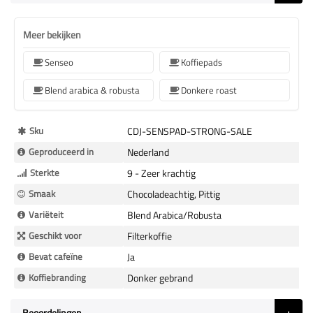
Meer bekijken
Senseo
Koffiepads
Blend arabica & robusta
Donkere roast
Meer
Sku
CDJ-SENSPAD-STRONG-SALE
Informatie
Geproduceerd in
Nederland
Sterkte
9 - Zeer krachtig
Smaak
Chocoladeachtig, Pittig
Variëteit
Blend Arabica/Robusta
Geschikt voor
Filterkoffie
Bevat cafeïne
Ja
Koffiebranding
Donker gebrand
Beoordelingen