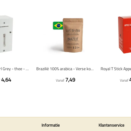
Royal T Stick Earl Grey - thee - 30 stuks
Brazilië 100% arabica - Verse koffiebonen
4,64
7,49
f
Vanaf
Vanaf
Informatie
Klantenservice