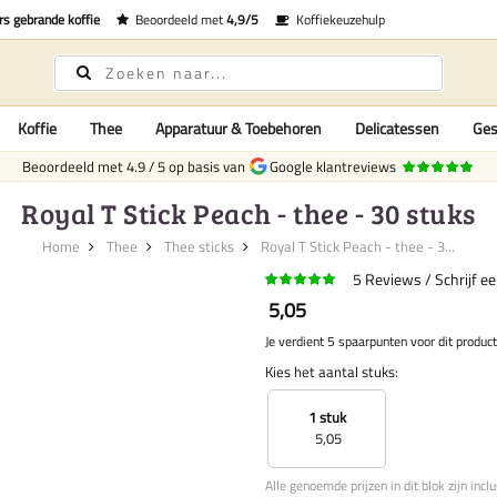
rs gebrande koffie
Beoordeeld met
4,9/5
Koffiekeuzehulp
Koffie
Thee
Apparatuur & Toebehoren
Delicatessen
Ges
Beoordeeld met
4.9
/
5
op basis van
Google klantreviews
Royal T Stick Peach - thee - 30 stuks
Home
Thee
Thee sticks
Royal T Stick Peach - thee - 3...
5
Reviews
Schrijf e
5,05
Je verdient 5 spaarpunten voor dit product
Kies het aantal stuks:
1 stuk
5,05
Alle genoemde prijzen in dit blok zijn incl