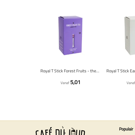
Royal T Stick Forest Fruits - thee - 30 stuks
5,01
Vanaf
Vana
Populair