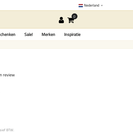
Nederland
chenken
Sale!
Merken
Inspiratie
en review
usief BTW.