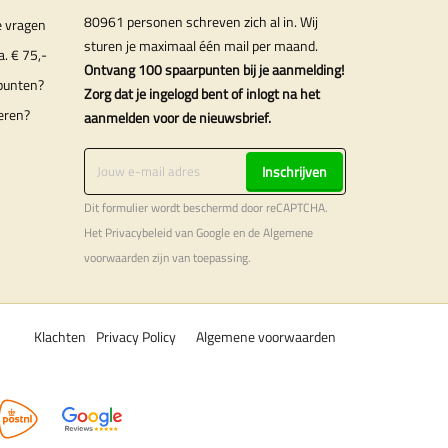
80961 personen schreven zich al in. Wij
e vragen
sturen je maximaal één mail per maand.
a. € 75,-
Ontvang 100 spaarpunten bij je aanmelding!
punten?
Zorg dat je ingelogd bent of inlogt na het
eren?
aanmelden voor de nieuwsbrief.
Inschrijven
Dit formulier wordt beschermd door reCAPTCHA.
Het
Privacybeleid
van Google en de
Algemene
voorwaarden
zijn van toepassing.
Klachten
Privacy Policy
Algemene voorwaarden