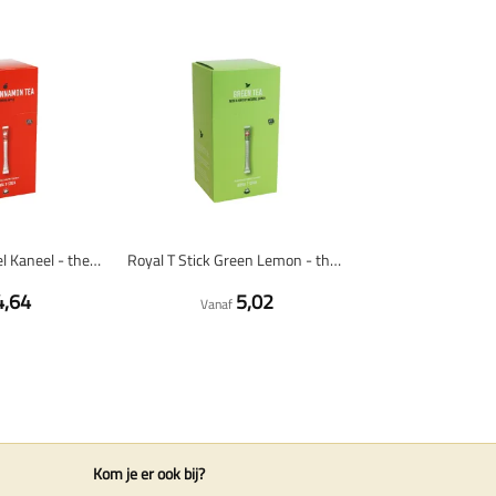
Royal T Stick Appel Kaneel - thee - 30 stuks
Royal T Stick Green Lemon - thee - 30 stuks
4,64
5,02
Vanaf
Kom je er ook bij?