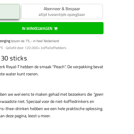
Abonneer & Bespaar
altijd tussentijds opzegbaar
IN WINKELWAGEN
zorging
boven de 75,- in heel Nederland
5 · Geliefd door 120.000+ koffieliefhebbers
 30 sticks
erk Royal-T hebben de smaak "Peach". De verpakking bevat
hete water kunt roeren.
ebben we wel eens te maken gehad met bezoekers die
"geen
e kwaadste niet. Speciaal voor de niet-koffiedrinkers en
ns-thee-drinken hebben we een hele praktische oplossing.
an deze pagina, leest u meer.