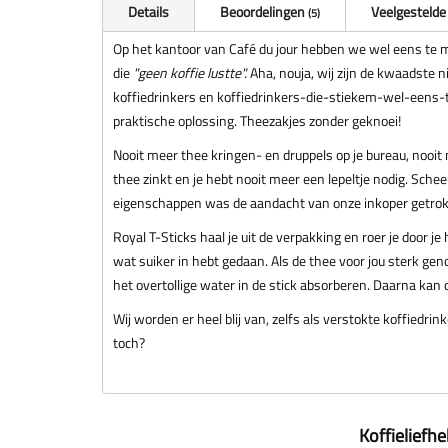
Details
Beoordelingen
Veelgestelde
5
Op het kantoor van Café du jour hebben we wel eens te
die
"geen koffie lustte".
Aha, nouja, wij zijn de kwaadste ni
koffiedrinkers en koffiedrinkers-die-stiekem-wel-eens
praktische oplossing. Theezakjes zonder geknoei!
Nooit meer thee kringen- en druppels op je bureau, nooit 
thee zinkt en je hebt nooit meer een lepeltje nodig. Schee
eigenschappen was de aandacht van onze inkoper getro
Royal T-Sticks haal je uit de verpakking en roer je door je
wat suiker in hebt gedaan. Als de thee voor jou sterk geno
het overtollige water in de stick absorberen. Daarna kan de
Wij worden er heel blij van, zelfs als verstokte koffiedrin
toch?
Koffieliefh