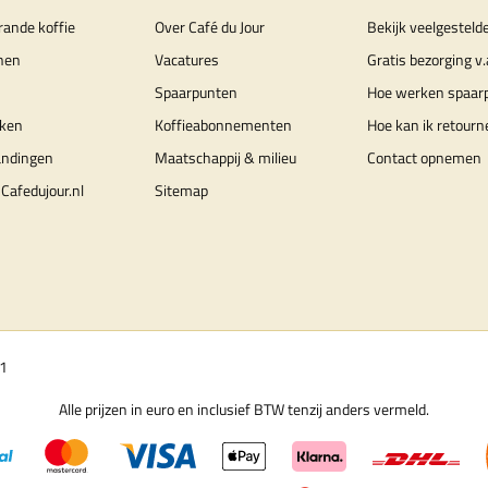
rande koffie
Over Café du Jour
Bekijk veelgesteld
nen
Vacatures
Gratis bezorging v.
Spaarpunten
Hoe werken spaar
ken
Koffieabonnementen
Hoe kan ik retourn
andingen
Maatschappij & milieu
Contact opnemen
Cafedujour.nl
Sitemap
01
Alle prijzen in euro en inclusief BTW tenzij anders vermeld.