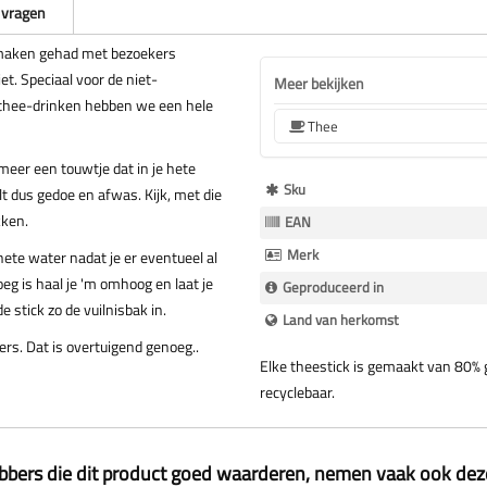
 vragen
 maken gehad met bezoekers
et. Speciaal voor de niet-
Meer bekijken
-thee-drinken hebben we een hele
Thee
meer een touwtje dat in je hete
Meer
Sku
lt dus gedoe en afwas. Kijk, met die
Informatie
kken.
EAN
Merk
 hete water nadat je er eventueel al
eg is haal je 'm omhoog en laat je
Geproduceerd in
 stick zo de vuilnisbak in.
Land van herkomst
kers. Dat is overtuigend genoeg..
Elke theestick is gemaakt van 80% g
recyclebaar.
ebbers die dit product goed waarderen, nemen vaak ook de