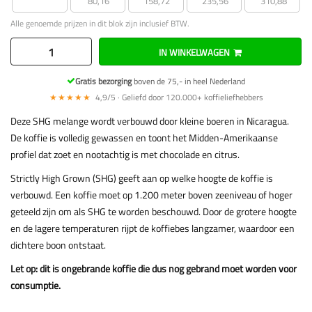
80,16
158,72
235,56
310,88
Alle genoemde prijzen in dit blok zijn inclusief BTW.
IN WINKELWAGEN
Gratis bezorging
boven de 75,- in heel Nederland
★★★★★
4,9/5 · Geliefd door 120.000+ koffieliefhebbers
Deze SHG melange wordt verbouwd door kleine boeren in Nicaragua.
De koffie is volledig gewassen en toont het Midden-Amerikaanse
profiel dat zoet en nootachtig is met chocolade en citrus.
Strictly High Grown (SHG) geeft aan op welke hoogte de koffie is
verbouwd. Een koffie moet op 1.200 meter boven zeeniveau of hoger
geteeld zijn om als SHG te worden beschouwd. Door de grotere hoogte
en de lagere temperaturen rijpt de koffiebes langzamer, waardoor een
dichtere boon ontstaat.
Let op: dit is ongebrande koffie die dus nog gebrand moet worden voor
consumptie.