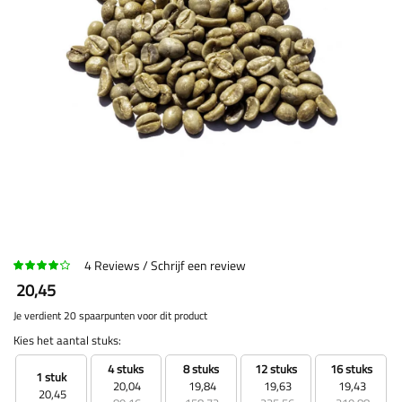
4
Reviews
Schrijf een review
20,45
Je verdient 20 spaarpunten voor dit product
Kies het aantal stuks:
4 stuks
8 stuks
12 stuks
16 stuks
1 stuk
20,04
19,84
19,63
19,43
20,45