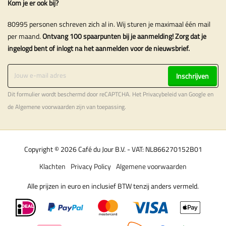
Kom je er ook bij?
80995 personen schreven zich al in. Wij sturen je maximaal één mail
per maand.
Ontvang 100 spaarpunten bij je aanmelding! Zorg dat je
ingelogd bent of inlogt na het aanmelden voor de nieuwsbrief.
Inschrijven
Dit formulier wordt beschermd door reCAPTCHA. Het
Privacybeleid
van Google en
de
Algemene voorwaarden
zijn van toepassing.
Copyright © 2026 Café du Jour B.V. - VAT: NL866270152B01
Klachten
Privacy Policy
Algemene voorwaarden
Alle prijzen in euro en inclusief BTW tenzij anders vermeld.