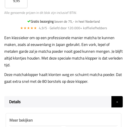
9,95
Alle genoemde prijzen in dit blok zijn inclusief BTW.
Gratis bezorging
boven de 75,- in heel Nederland
★★★★★
4,9/5 · Geliefd door 120.000+ koffieliefhebbers
Een klassieker om op een professionele manier matcha te kunnen
maken, zoals al eeuwenlang in Japan gebruikt. Een vork, lepel of
metalen garde zal je matcha poeder nooit goed kunnen mengen. Je blijft
altijd klontjes houden. Met deze speciale matcha klopper is dat verleden
tijd.
Deze matchaklopper haalt klonten weg en schuimt matcha poeder. Dat
gaat extra snel met de 80 borstels op deze klopper.
Details
Meer bekijken