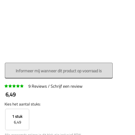
Informeer mij wanneer dit product op voorraad is
9
Reviews
Schrijf een review
6,49
Kies het aantal stuks:
1 stuk
6,49
Alle genoemde prijzen in dit blok zijn inclusief BTW.