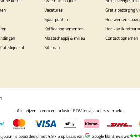
rande koffie
Over Café du Jour
Bekijk veelgesteld
nen
Vacatures
Gratis bezorging v.
Spaarpunten
Hoe werken spaar
ken
Koffieabonnementen
Hoe kan ik retourn
andingen
Maatschappij & milieu
Contact opnemen
Cafedujour.nl
Sitemap
01
Alle prijzen in euro en inclusief BTW tenzij anders vermeld.
ujour.nl is beoordeeld met 4.9 / 5
op basis van
Google klantreviews