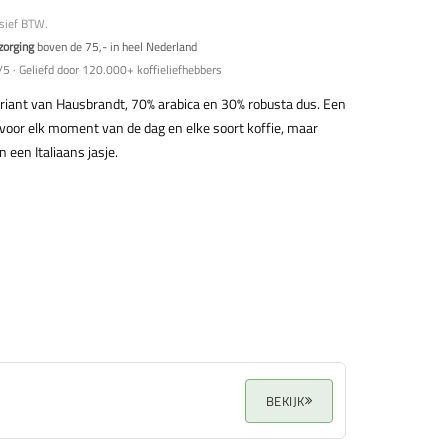
usief BTW.
zorging
boven de 75,- in heel Nederland
5 · Geliefd door 120.000+ koffieliefhebbers
riant van Hausbrandt, 70% arabica en 30% robusta dus. Een
is voor elk moment van de dag en elke soort koffie, maar
 een Italiaans jasje.
BEKIJK