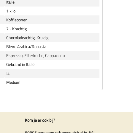
Italië
1 kilo
Koffiebonen
7 - Krachtig
Chocoladeachtig, Kruidig
Blend Arabica/Robusta
Espresso, Filterkoffie, Cappuccino
Gebrand in Italië
Ja
Medium
Kom je er ook bij?
80895 personen schreven zich al in. Wij