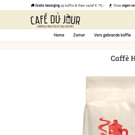
Gratis bezorging
op koffie & thee vanaf € 75,-
Onze
eigen ve
Home
Zomer
Vers gebrande koffie
Caffè H