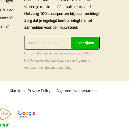
e vragen
sturen je maximaal één mail per maand.
a. € 75,-
Ontvang 100 spaarpunten bij je aanmelding!
punten?
Zorg dat je ingelogd bent of inlogt na het
eren?
aanmelden voor de nieuwsbrief.
Inschrijven
Dit formulier wordt beschermd door reCAPTCHA.
Het
Privacybeleid
van Google en de
Algemene
voorwaarden
zijn van toepassing.
Klachten
Privacy Policy
Algemene voorwaarden