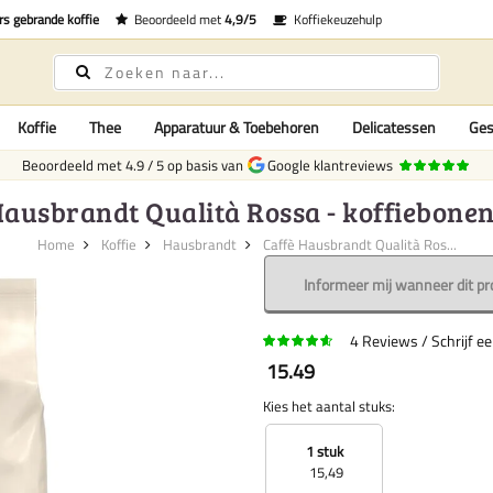
rs gebrande koffie
Beoordeeld met
4,9/5
Koffiekeuzehulp
Koffie
Thee
Apparatuur & Toebehoren
Delicatessen
Ges
Beoordeeld met
4.9
/
5
op basis van
Google klantreviews
ausbrandt Qualità Rossa - koffiebonen 
Home
Koffie
Hausbrandt
Caffè Hausbrandt Qualità Ros...
Informeer mij wanneer dit pr
4
Reviews
Schrijf e
15.49
Kies het aantal stuks:
1 stuk
15,49