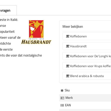
 vragen
ste in Italië.
aanse
Meer bekijken
pulariteit
Koffiebonen
eteen vanaf de
htdichte
Hausbrandt
de eerste
nts die voor dat nostalgische
Koffiebonen voor Krups koffi
Blend arabica & robusta
Meer
Sku
Informatie
Merk
EAN