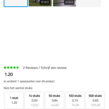
VIDEO
VIDEO
2
Reviews
Schrijf een review
1.20
Je verdient 1 spaarpunten voor dit product
Kies het aantal stuks:
14 stuks
50 stuks
100 stuks
500 stuks
1 stuk
0,93
0,84
0,74
0,65
1,20
13,02
42,00
74,00
325,00