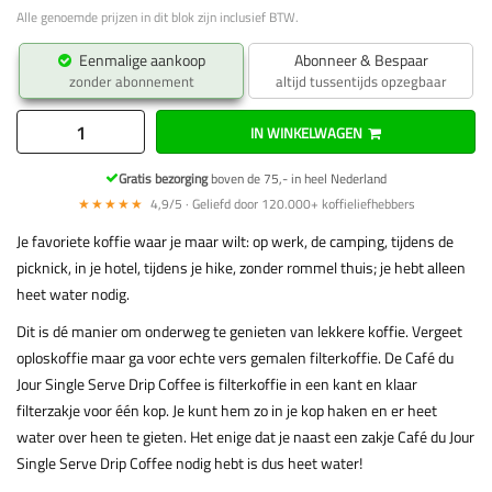
Alle genoemde prijzen in dit blok zijn inclusief BTW.
Eenmalige aankoop
Abonneer & Bespaar
zonder abonnement
altijd tussentijds opzegbaar
IN WINKELWAGEN
Gratis bezorging
boven de 75,- in heel Nederland
★★★★★
4,9/5 · Geliefd door 120.000+ koffieliefhebbers
Je favoriete koffie waar je maar wilt: op werk, de camping, tijdens de
picknick, in je hotel, tijdens je hike, zonder rommel thuis; je hebt alleen
heet water nodig.
Dit is dé manier om onderweg te genieten van lekkere koffie. Vergeet
oploskoffie maar ga voor echte vers gemalen filterkoffie. De Café du
Jour Single Serve Drip Coffee is filterkoffie in een kant en klaar
filterzakje voor één kop. Je kunt hem zo in je kop haken en er heet
water over heen te gieten. Het enige dat je naast een zakje Café du Jour
Single Serve Drip Coffee nodig hebt is dus heet water!