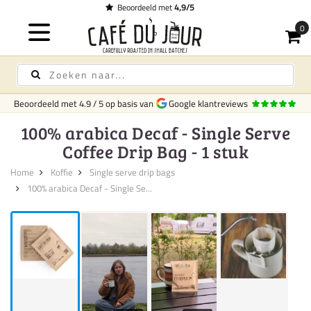
 met
4,9/5
Beoordeeld met
4.9
/
5
op basis van
Google klantreviews
100% arabica Decaf - Single Serve
Coffee Drip Bag - 1 stuk
Home
Koffie
Single serve drip bags
100% arabica Decaf - Single Se...