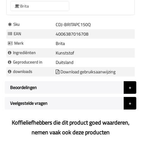
Brita
Meer
Sku
CDJ-BRITAPC150Q
Informatie
EAN
4006387016708
Merk
Brita
Ingrediënten
Kunststof
Geproduceerd in
Duitsland
downloads
Download gebruiksaanwijzing
Beoordelingen
Veelgestelde vragen
Koffieliefhebbers die dit product goed waarderen,
nemen vaak ook deze producten