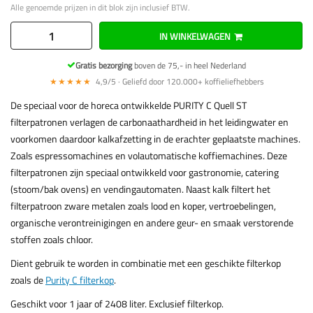
Alle genoemde prijzen in dit blok zijn inclusief BTW.
IN WINKELWAGEN
Gratis bezorging
boven de 75,- in heel Nederland
★★★★★
4,9/5 · Geliefd door 120.000+ koffieliefhebbers
De speciaal voor de horeca ontwikkelde PURITY C Quell ST
filterpatronen verlagen de carbonaathardheid in het leidingwater en
voorkomen daardoor kalkafzetting in de erachter geplaatste machines.
Zoals espressomachines en volautomatische koffiemachines. Deze
filterpatronen zijn speciaal ontwikkeld voor gastronomie, catering
(stoom/bak ovens) en vendingautomaten. Naast kalk filtert het
filterpatroon zware metalen zoals lood en koper, vertroebelingen,
organische verontreinigingen en andere geur- en smaak verstorende
stoffen zoals chloor.
Dient gebruik te worden in combinatie met een geschikte filterkop
zoals de
Purity C filterkop
.
Geschikt voor 1 jaar of 2408 liter. Exclusief filterkop.