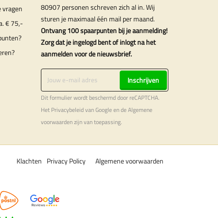
80907 personen schreven zich al in. Wij
e vragen
sturen je maximaal één mail per maand.
a. € 75,-
Ontvang 100 spaarpunten bij je aanmelding!
punten?
Zorg dat je ingelogd bent of inlogt na het
eren?
aanmelden voor de nieuwsbrief.
Inschrijven
Dit formulier wordt beschermd door reCAPTCHA.
Het
Privacybeleid
van Google en de
Algemene
voorwaarden
zijn van toepassing.
Klachten
Privacy Policy
Algemene voorwaarden