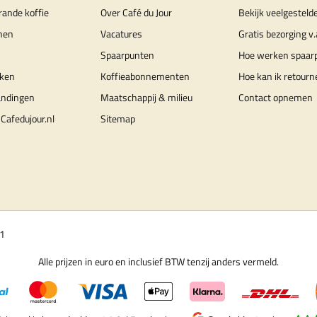
rande koffie
Over Café du Jour
Bekijk veelgesteld
nen
Vacatures
Gratis bezorging v.
Spaarpunten
Hoe werken spaar
ken
Koffieabonnementen
Hoe kan ik retourn
andingen
Maatschappij & milieu
Contact opnemen
Cafedujour.nl
Sitemap
01
Alle prijzen in euro en inclusief BTW tenzij anders vermeld.