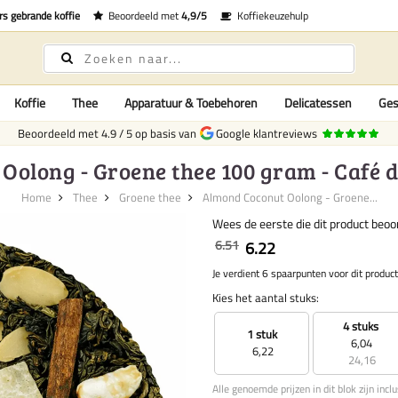
rs gebrande koffie
Beoordeeld met
4,9/5
Koffiekeuzehulp
Koffie
Thee
Apparatuur & Toebehoren
Delicatessen
Ges
Beoordeeld met
4.9
/
5
op basis van
Google klantreviews
olong - Groene thee 100 gram - Café d
Home
Thee
Groene thee
Almond Coconut Oolong - Groene...
Wees de eerste die dit product beoo
6.51
6.22
Je verdient 6 spaarpunten voor dit product
Kies het aantal stuks:
4 stuks
1 stuk
6,04
6,22
24,16
Alle genoemde prijzen in dit blok zijn incl