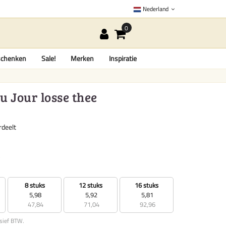
Nederland
chenken
Sale!
Merken
Inspiratie
u Jour losse thee
rdeelt
8 stuks
12 stuks
16 stuks
5,98
5,92
5,81
47,84
71,04
92,96
usief BTW.