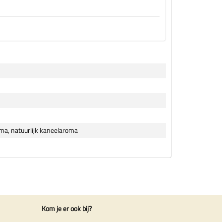
oma, natuurlijk kaneelaroma
Kom je er ook bij?