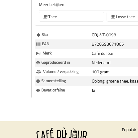
Meer bekijken
Thee
Losse thee
Meer
Sku
CDJ-VT-0098
Informatie
EAN
8720598671865
Merk
Café du Jour
Geproduceerd in
Nederland
Volume / verpakking
100 gram
Samenstelling
Oolong, groene thee, kass
Bevat cafeïne
Ja
Populair