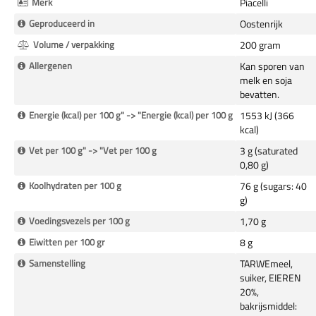
Merk
Piacelli
Geproduceerd in
Oostenrijk
Volume / verpakking
200 gram
Allergenen
Kan sporen van
melk en soja
bevatten.
Energie (kcal) per 100 g" -> "Energie (kcal) per 100 g
1553 kJ (366
kcal)
Vet per 100 g" -> "Vet per 100 g
3 g (saturated
0,80 g)
Koolhydraten per 100 g
76 g (sugars: 40
g)
Voedingsvezels per 100 g
1,70 g
Eiwitten per 100 gr
8 g
Samenstelling
TARWEmeel,
suiker, EIEREN
20%,
bakrijsmiddel: