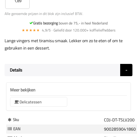
1,89
Alle genoemde prijzen in dit blok zijn inclusief BTW.
Gratis bezorging
boven de 75,- in heel Nederland
★★★★★
4,9/5 · Geliefd door 120.000+ koffieliefhebbers
Lange vingers met tiramisu smaak. Lekker om zo te eten of om te
gebruiken in een dessert.
Details
Meer bekijken
Delicatessen
Meer
Sku
CDJ-DT-TSLV200
Informatie
EAN
9002859041860