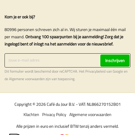
Kom je er ook bij?
80996 personen schreven zich al in. Wij sturen je maximaal één mail
per maand.
Ontvang 100 spaarpunten bij je aanmelding! Zorg dat je
ingelogd bent of inlogt na het aanmelden voor de nieuwsbrief.
Inschrijven
Dit formulier wordt beschermd door reCAPTCHA. Het
Privacybeleid
van Google en
de
Algemene voorwaarden
zijn van toepassing.
Copyright © 2026 Café du Jour B.V. - VAT: NL866270152B01
Klachten
Privacy Policy
Algemene voorwaarden
Alle prijzen in euro en inclusief BTW tenzij anders vermeld.