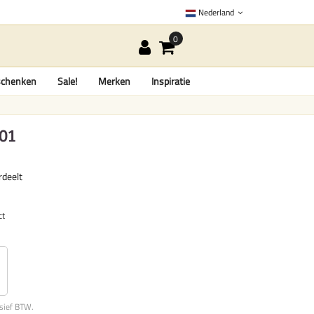
Nederland
chenken
Sale!
Merken
Inspiratie
01
rdeelt
ct
usief BTW.