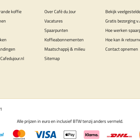
rande koffie
Over Café du Jour
Bekijk veelgesteld
nen
Vacatures
Gratis bezorging v.
Spaarpunten
Hoe werken spaar
ken
Koffieabonnementen
Hoe kan ik retourn
andingen
Maatschappij & milieu
Contact opnemen
Cafedujour.nl
Sitemap
01
Alle prijzen in euro en inclusief BTW tenzij anders vermeld.