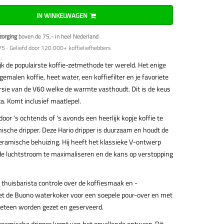
IN WINKELWAGEN
zorging
boven de 75,- in heel Nederland
5 · Geliefd door 120.000+ koffieliefhebbers
ijk de populairste koffie-zetmethode ter wereld. Het enige
sgemalen koffie, heet water, een koffiefilter en je favoriete
ersie van de V60 welke de warmte vasthoudt. Dit is de keus
ta. Komt inclusief maatlepel.
door 's ochtends of 's avonds een heerlijk kopje koffie te
ische dripper. Deze Hario dripper is duurzaam en houdt de
eramische behuizing. Hij heeft het klassieke V-ontwerp
de luchtstroom te maximaliseren en de kans op verstopping
 thuisbarista controle over de koffiesmaak en -
met de Buono waterkoker voor een soepele pour-over en met
meteen worden gezet en geserveerd.
eramische dripper komt van het opvallende ontwerp. Dit