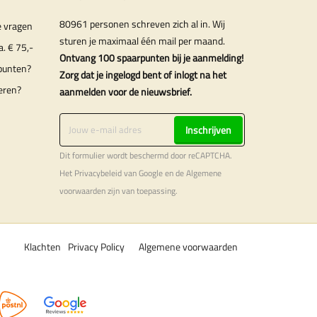
80961 personen schreven zich al in. Wij
e vragen
sturen je maximaal één mail per maand.
a. € 75,-
Ontvang 100 spaarpunten bij je aanmelding!
punten?
Zorg dat je ingelogd bent of inlogt na het
eren?
aanmelden voor de nieuwsbrief.
Inschrijven
Dit formulier wordt beschermd door reCAPTCHA.
Het
Privacybeleid
van Google en de
Algemene
voorwaarden
zijn van toepassing.
Klachten
Privacy Policy
Algemene voorwaarden