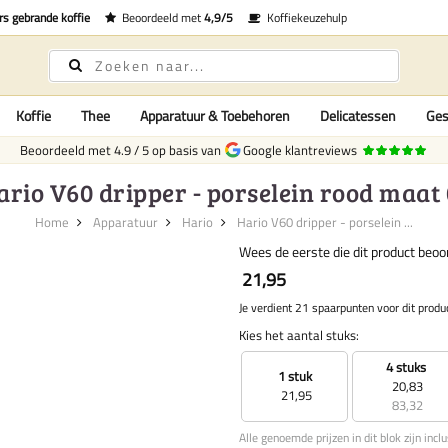
rs gebrande koffie
Beoordeeld met
4,9/5
Koffiekeuzehulp
Koffie
Thee
Apparatuur & Toebehoren
Delicatessen
Ges
Beoordeeld met
4.9
/
5
op basis van
Google klantreviews
ario V60 dripper - porselein rood maat 
Home
Apparatuur
Hario
Hario V60 dripper - porselein ...
Wees de eerste die dit product beoo
21,95
Je verdient 21 spaarpunten voor dit produ
Kies het aantal stuks:
4 stuks
1 stuk
20,83
21,95
83,32
Alle genoemde prijzen in dit blok zijn incl