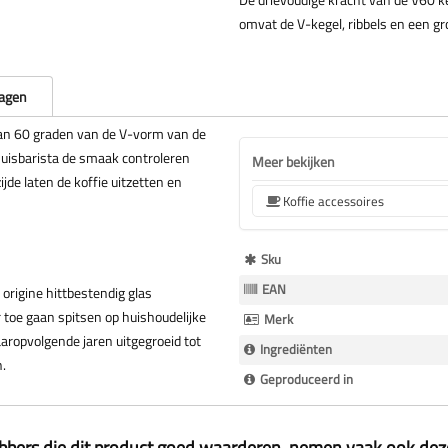
omvat de V-kegel, ribbels en een gr
ragen
an 60 graden van de V-vorm van de
thuisbarista de smaak controleren
Meer bekijken
jde laten de koffie uitzetten en
Koffie accessoires
Meer
Sku
Informatie
EAN
 origine hittbestendig glas
 toe gaan spitsen op huishoudelijke
Merk
daaropvolgende jaren uitgegroeid tot
Ingrediënten
.
Geproduceerd in
ebbers die dit product goed waarderen, nemen vaak ook de