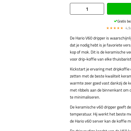
Gratis be
★★★★★
4,9/
De Hario V60 dripper is waarschijnl
dat je nodig hebt is je favoriete ver
kop of mok. Dit is de keramische v
voor drip-koffie van elke thuisbaris
Kickstart je ervaring met dripkoffie 
zetten met de beste kwaliteit keram
warmte zeer goed vast dankzij de k
met ribbels aan de binnenkant om 
te minimaliseren.
De keramische v60 dripper geeft de
temperatuur. Hij werkt het beste 
de Hario v60 server kan de koffie 
De drievoudige kracht van de V60 k