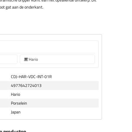
oot gat aan de onderkant.
Hario
CDJ-HAR-VDC-INT-01R
4977642724013
Hario
Porselein
Japan
ze producten