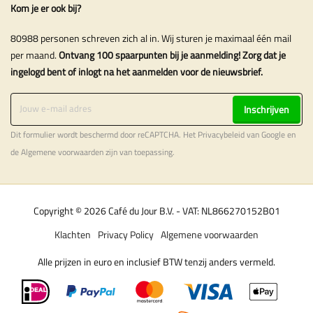
Kom je er ook bij?
80988 personen schreven zich al in. Wij sturen je maximaal één mail
per maand.
Ontvang 100 spaarpunten bij je aanmelding! Zorg dat je
ingelogd bent of inlogt na het aanmelden voor de nieuwsbrief.
Inschrijven
Dit formulier wordt beschermd door reCAPTCHA. Het
Privacybeleid
van Google en
de
Algemene voorwaarden
zijn van toepassing.
Copyright © 2026 Café du Jour B.V. - VAT: NL866270152B01
Klachten
Privacy Policy
Algemene voorwaarden
Alle prijzen in euro en inclusief BTW tenzij anders vermeld.