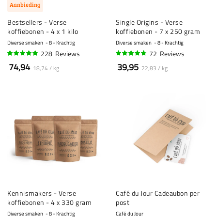
Aanbieding
Bestsellers - Verse
Single Origins - Verse
koffiebonen - 4 x 1 kilo
koffiebonen - 7 x 250 gram
Diverse smaken
8 - Krachtig
Diverse smaken
8 - Krachtig
228
Reviews
72
Reviews
94%
93%
74,94
39,95
18,74 / kg
22,83 / kg
Kennismakers - Verse
Café du Jour Cadeaubon per
koffiebonen - 4 x 330 gram
post
Diverse smaken
8 - Krachtig
Café du Jour