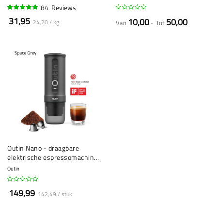
84
Reviews
92%
31,95
10,00
50,00
24,20 / kg
Van
Tot
Outin Nano - draagbare
elektrische espressomachine
- capsules & gemalen koffie
Outin
149,99
142,49 / stuk