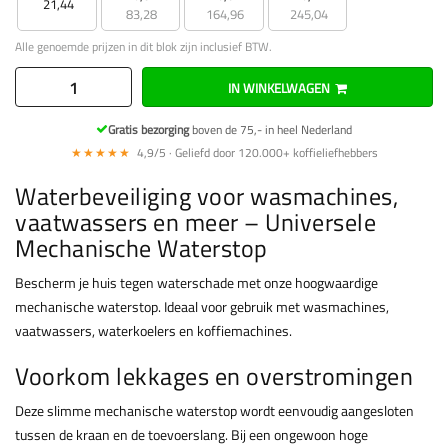
21,44
83,28
164,96
245,04
Alle genoemde prijzen in dit blok zijn inclusief BTW.
IN WINKELWAGEN
Gratis bezorging
boven de 75,- in heel Nederland
★★★★★
4,9/5 · Geliefd door 120.000+ koffieliefhebbers
Waterbeveiliging voor wasmachines,
vaatwassers en meer – Universele
Mechanische Waterstop
Bescherm je huis tegen waterschade met onze hoogwaardige
mechanische waterstop. Ideaal voor gebruik met wasmachines,
vaatwassers, waterkoelers en koffiemachines.
Voorkom lekkages en overstromingen
Deze slimme mechanische waterstop wordt eenvoudig aangesloten
tussen de kraan en de toevoerslang. Bij een ongewoon hoge