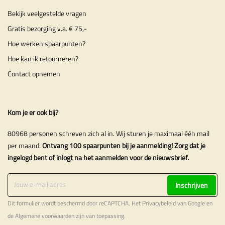
Bekijk veelgestelde vragen
Gratis bezorging v.a. € 75,-
Hoe werken spaarpunten?
Hoe kan ik retourneren?
Contact opnemen
Kom je er ook bij?
80968 personen schreven zich al in. Wij sturen je maximaal één mail
per maand.
Ontvang 100 spaarpunten bij je aanmelding! Zorg dat je
ingelogd bent of inlogt na het aanmelden voor de nieuwsbrief.
Inschrijven
Dit formulier wordt beschermd door reCAPTCHA. Het
Privacybeleid
van Google en
de
Algemene voorwaarden
zijn van toepassing.