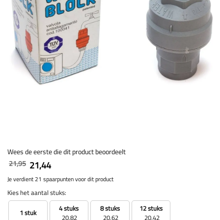
Wees de eerste die dit product beoordeelt
21,95
21,44
Je verdient 21 spaarpunten voor dit product
Kies het aantal stuks:
4 stuks
8 stuks
12 stuks
1 stuk
20,82
20,62
20,42