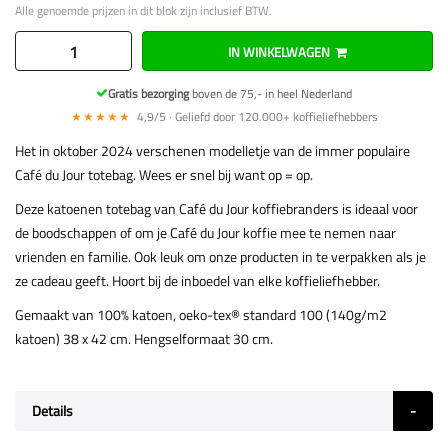
Alle genoemde prijzen in dit blok zijn inclusief BTW.
IN WINKELWAGEN
Gratis bezorging
boven de 75,- in heel Nederland
★★★★★
4,9/5 · Geliefd door 120.000+ koffieliefhebbers
Het in oktober 2024 verschenen modelletje van de immer populaire
Café du Jour totebag. Wees er snel bij want op = op.
Deze katoenen totebag van Café du Jour koffiebranders is ideaal voor
de boodschappen of om je Café du Jour koffie mee te nemen naar
vrienden en familie. Ook leuk om onze producten in te verpakken als je
ze cadeau geeft. Hoort bij de inboedel van elke koffieliefhebber.
Gemaakt van 100% katoen, oeko-tex® standard 100 (140g/m2
katoen) 38 x 42 cm. Hengselformaat 30 cm.
Details