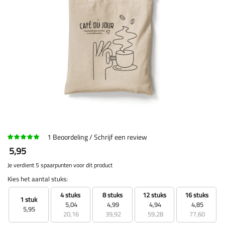
1
Beoordeling
Schrijf een review
5,95
Je verdient 5 spaarpunten voor dit product
Kies het aantal stuks:
4 stuks
8 stuks
12 stuks
16 stuks
1 stuk
5,04
4,99
4,94
4,85
5,95
20,16
39,92
59,28
77,60